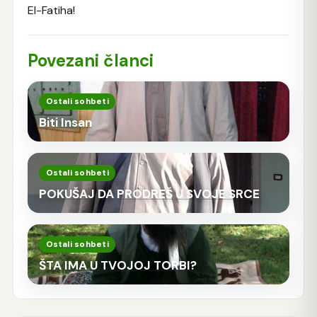
El-Fatiha!
Povezani članci
Ostali sohbeti
Biti Insan
Ostali sohbeti
POKUŠAJ DA PRODREŠ U SVOJE SRCE
Ostali sohbeti
ŠTA IMA U TVOJOJ TORBI?