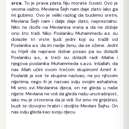
srca.
To je prava plata. Nju morate čuvati. Ovo je
veoma važno. Mevlana Šejh nam daje zlato iako ga
mi gubimo. Ovo je veliki razlog da budemo sretni,
Mevlana Šejh nam i dalje daje zlato, neprestalno.
Niko ne dođe na Mevlanina vrata a da ne dobije
ono što traži. Niko. Poslaniku Muhammedu a.s. su
dolazile tri vrste ljudi. jedni koji su tražili od
Poslanika a.s. da im nadje ženu, da se ožene. Jedni
su htjeli da naprave dobar posao pa su dolazili
Poslaniku a.s., a treći su dolazili radi Allaha i
njegova poslanika Muhammeda s.a.v.s. Inšallah, da
nas Allah učini ovom trećom skupinom! Amin! A
Poslanik je sve te skupine nazivao, ne po njhovim
nijjetima, nego ih je nazvao sviju svojim ashabima.
Mi smo svi Mevlanina djeca, on ne gleda u naše
nijjete. Mevlana ne voli da gleda našu unutrašnjost,
iako mu je otvorena da je vidi. Svi smo mi griješnici,
budi te dovojno hrabri i dodjite Mevlani Šejhu. On
nas sviju gleda kao svoju djecu.