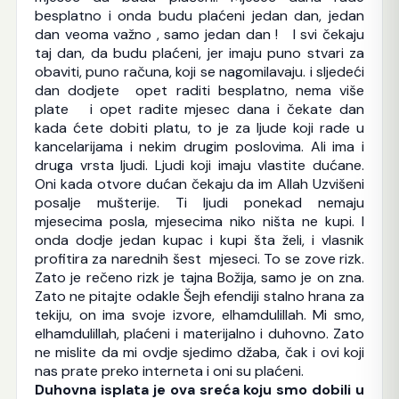
besplatno i onda budu plaćeni jedan dan, jedan
dan veoma važno , samo jedan dan ! I svi čekaju
taj dan, da budu plaćeni, jer imaju puno stvari za
obaviti, puno računa, koji se nagomilavaju. i sljedeći
dan dodjete opet raditi besplatno, nema više
plate i opet radite mjesec dana i čekate dan
kada ćete dobiti platu, to je za ljude koji rade u
kancelarijama i nekim drugim poslovima. Ali ima i
druga vrsta ljudi. Ljudi koji imaju vlastite dućane.
Oni kada otvore dućan čekaju da im Allah Uzvišeni
posalje mušterije. Ti ljudi ponekad nemaju
mjesecima posla, mjesecima niko ništa ne kupi. I
onda dodje jedan kupac i kupi šta želi, i vlasnik
profitira za narednih šest mjeseci. To se zove rizk.
Zato je rečeno rizk je tajna Božija, samo je on zna.
Zato ne pitajte odakle Šejh efendiji stalno hrana za
tekiju, on ima svoje izvore, elhamdulillah. Mi smo,
elhamdulillah, plaćeni i materijalno i duhovno. Zato
ne mislite da mi ovdje sjedimo džaba, čak i ovi koji
nas prate preko interneta i oni su plaćeni.
Duhovna isplata je ova sreća koju smo dobili u