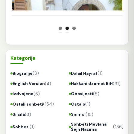
Kategorije
(3)
(1)
Biografije
Dalail Hayrat
(4)
(31)
English Version
Hakkani dzemat BiH
(6)
(5)
Izdvojeno
Obavijesti
(164)
(1)
Ostali sohbeti
Ostalo
(3)
(15)
Silsila
Snimci
Sohbeti Mevlana
(1)
(136)
Sohbeti
Šejh Nazima