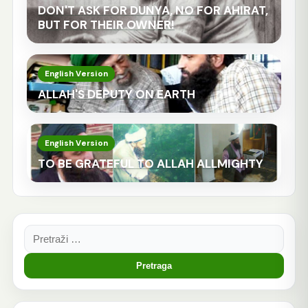
DON'T ASK FOR DUNYA, NO FOR AHIRAT,
BUT FOR THEIR OWNER!
English Version
ALLAH'S DEPUTY ON EARTH
English Version
TO BE GRATEFUL TO ALLAH ALLMIGHTY
Pretraga: