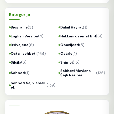
Kategorije
(3)
(1)
Biografije
Dalail Hayrat
(4)
(31)
English Version
Hakkani dzemat BiH
(6)
(5)
Izdvojeno
Obavijesti
(164)
(1)
Ostali sohbeti
Ostalo
(3)
(15)
Silsila
Snimci
Sohbeti Mevlana
(1)
(136)
Sohbeti
Šejh Nazima
Sohbeti Šejh Ismail
(159)
ef.