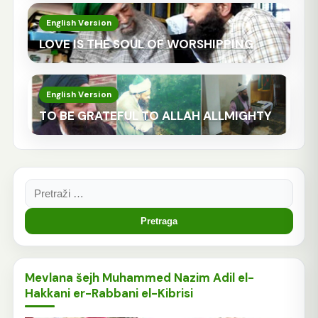
English Version
LOVE IS THE SOUL OF WORSHIPPING
English Version
TO BE GRATEFUL TO ALLAH ALLMIGHTY
Pretraga:
Mevlana šejh Muhammed Nazim Adil el-
Hakkani er-Rabbani el-Kibrisi