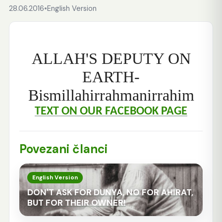
28.06.2016
•
English Version
ALLAH'S DEPUTY ON
EARTH-
Bismillahirrahmanirrahim
TEXT ON OUR FACEBOOK PAGE
Povezani članci
English Version
DON'T ASK FOR DUNYA, NO FOR AHIRAT,
BUT FOR THEIR OWNER!