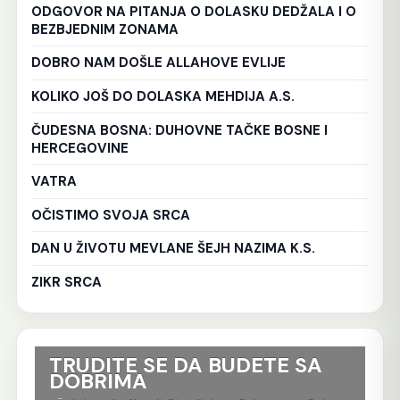
ODGOVOR NA PITANJA O DOLASKU DEDŽALA I O
BEZBJEDNIM ZONAMA
DOBRO NAM DOŠLE ALLAHOVE EVLIJE
KOLIKO JOŠ DO DOLASKA MEHDIJA A.S.
ČUDESNA BOSNA: DUHOVNE TAČKE BOSNE I
HERCEGOVINE
VATRA
OČISTIMO SVOJA SRCA
DAN U ŽIVOTU MEVLANE ŠEJH NAZIMA K.S.
ZIKR SRCA
TRUDITE SE DA BUDETE SA
Ko
DOBRIMA
tr
Al