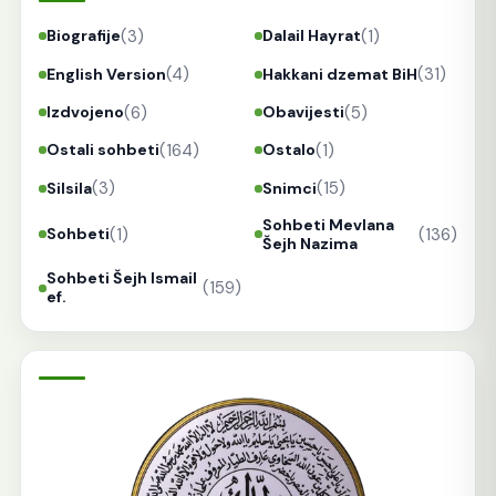
(3)
(1)
Biografije
Dalail Hayrat
(4)
(31)
English Version
Hakkani dzemat BiH
(6)
(5)
Izdvojeno
Obavijesti
(164)
(1)
Ostali sohbeti
Ostalo
(3)
(15)
Silsila
Snimci
Sohbeti Mevlana
(1)
(136)
Sohbeti
Šejh Nazima
Sohbeti Šejh Ismail
(159)
ef.