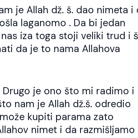
m je Allah dž. š. dao nimeta i
došla laganomo . Da bi jedan
as iza toga stoji veliki trud i 
nati da je to nama Allahova
. Drugo je ono što mi radimo i
to nam je Allah dž.š. odredio
e može kupiti parama zato
o god slijedi Allahov
Kod svakog jela t
ut treba da zna da
stvari važne
e to i put Allahovih
Allahov nimet i da razmišljamo
Šejh Ismail effendi. Bismillahi
vlija.
Rahmani-r-Rahim. Kod svak