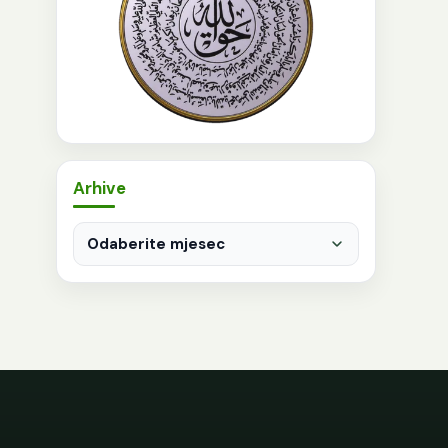
Arhive
Arhive