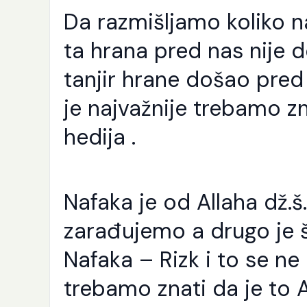
Da razmišljamo koliko na
ta hrana pred nas nije 
tanjir hrane došao pred n
je najvažnije trebamo z
hedija .
Nafaka je od Allaha dž.š
zarađujemo a drugo je š
Nafaka – Rizk i to se n
K
p
j
trebamo znati da je to 
e