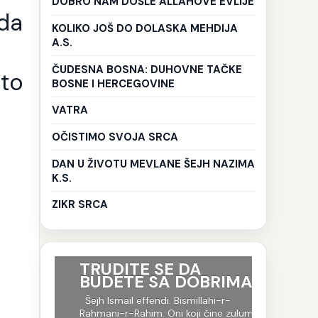
DOBRO NAM DOŠLE ALLAHOVE EVLIJE
 da
KOLIKO JOŠ DO DOLASKA MEHDIJA
A.S.
ČUDESNA BOSNA: DUHOVNE TAČKE
što
BOSNE I HERCEGOVINE
VATRA
OČISTIMO SVOJA SRCA
DAN U ŽIVOTU MEVLANE ŠEJH NAZIMA
K.S.
ZIKR SRCA
ri su
TRUDITE SE DA
Ko god 
BUDETE SA DOBRIMA
put tr
je to i
-r-
Šejh Ismail effendi. Bismillahi-r-
evlija.
og jela
Rahmani-r-Rahim. Oni koji čine zulum