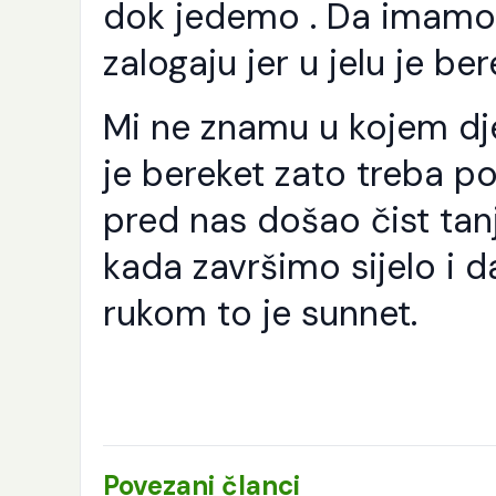
dok jedemo . Da imamo
Še
Ra
zalogaju jer u jelu je ber
Al
pu
sv
se
Mi ne znamu u kojem dje
Nj
od
je bereket zato treba poj
i [
pred nas došao čist tanj
kada završimo sijelo i
rukom to je sunnet.
Povezani članci