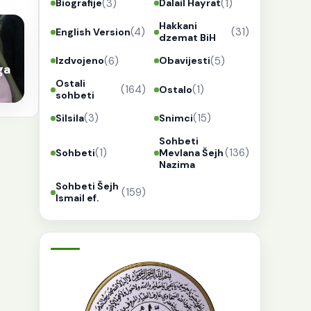
(3)
(1)
Biografije
Dalail Hayrat
Hakkani
(4)
(31)
English Version
dzemat BiH
(6)
(5)
Izdvojeno
Obavijesti
ga
Ostali
(164)
(1)
Ostalo
sohbeti
(3)
(15)
Silsila
Snimci
Sohbeti
(1)
(136)
Sohbeti
Mevlana Šejh
Nazima
Sohbeti Šejh
(159)
Ismail ef.