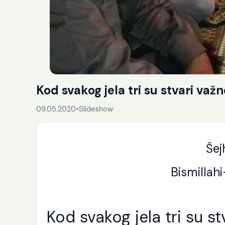
Kod svakog jela tri su stvari važn
09.05.2020
•
Slideshow
Šej
Bismillah
Kod svakog jela tri su st