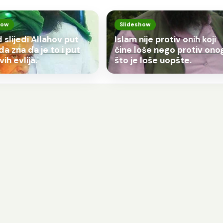
how
Slideshow
 slijedi Allahov put
Islam nije protiv onih koji
da zna da je to i put
čine loše nego protiv ono
ih evlija.
što je loše uopšte.