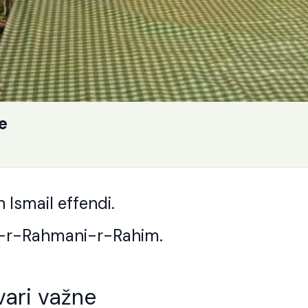
e
h Ismail effendi.
i-r-Rahmani-r-Rahim.
vari važne