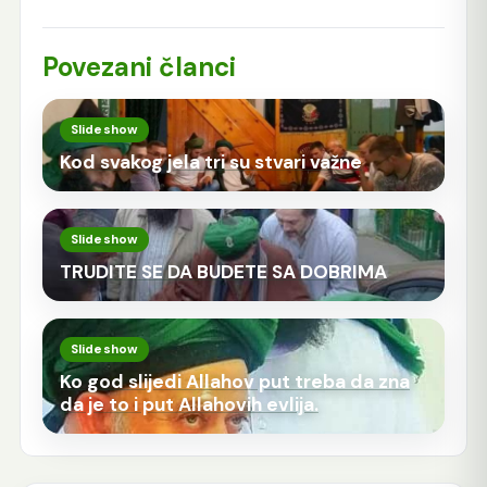
Povezani članci
Slideshow
Kod svakog jela tri su stvari važne
Slideshow
TRUDITE SE DA BUDETE SA DOBRIMA
Slideshow
Ko god slijedi Allahov put treba da zna
da je to i put Allahovih evlija.