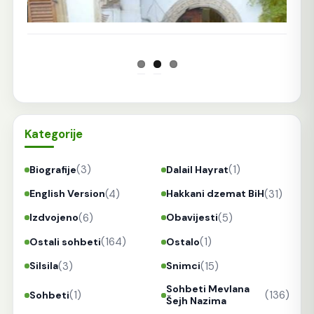
Kategorije
(3)
(1)
Biografije
Dalail Hayrat
(4)
(31)
English Version
Hakkani dzemat BiH
(6)
(5)
Izdvojeno
Obavijesti
(164)
(1)
Ostali sohbeti
Ostalo
(3)
(15)
Silsila
Snimci
Sohbeti Mevlana
(1)
(136)
Sohbeti
Šejh Nazima