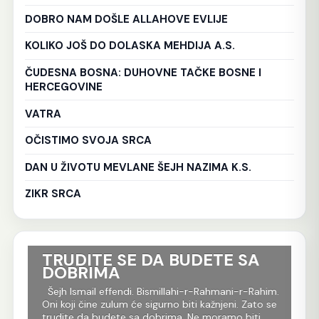
DOBRO NAM DOŠLE ALLAHOVE EVLIJE
KOLIKO JOŠ DO DOLASKA MEHDIJA A.S.
ČUDESNA BOSNA: DUHOVNE TAČKE BOSNE I
HERCEGOVINE
VATRA
OČISTIMO SVOJA SRCA
DAN U ŽIVOTU MEVLANE ŠEJH NAZIMA K.S.
ZIKR SRCA
TRUDITE SE DA BUDETE SA
Ko
DOBRIMA
tr
Al
im.
Šejh Ismail effendi. Bismillahi-r-Rahmani-r-Rahim.
r
Oni koji čine zulum će sigurno biti kažnjeni. Zato se
Še
m
trudite da budete sa dobrima. Ne moramo biti
Rah