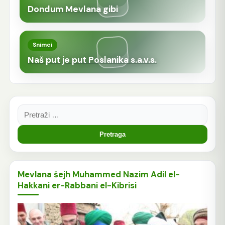
Dondum Mevlana gibi
Snimci
Naš put je put Poslanika s.a.v.s.
Pretraga:
Mevlana šejh Muhammed Nazim Adil el-
Hakkani er-Rabbani el-Kibrisi