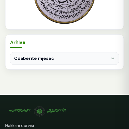
Arhive
Arhive
Hakkani derviši