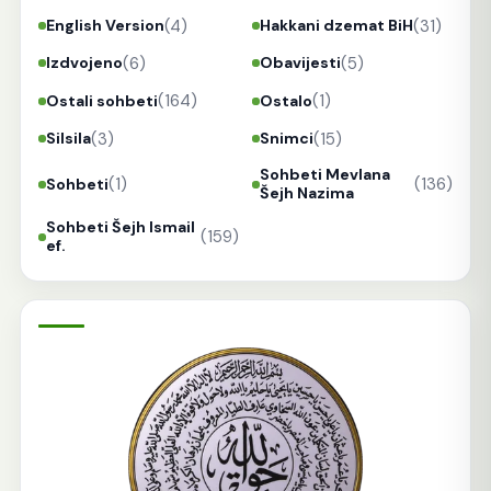
(4)
(31)
English Version
Hakkani dzemat BiH
(6)
(5)
Izdvojeno
Obavijesti
(164)
(1)
Ostali sohbeti
Ostalo
(3)
(15)
Silsila
Snimci
Sohbeti Mevlana
(1)
(136)
Sohbeti
Šejh Nazima
Sohbeti Šejh Ismail
(159)
ef.