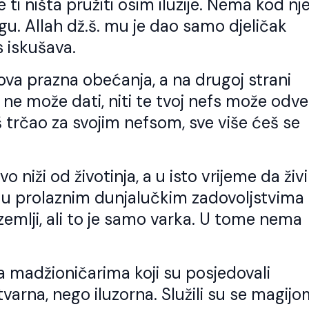
 ti ništa pružiti osim iluzije. Nema kod nj
jh Ismail ef. Bismillahi-r-
tri su stvari važne Zikr Te
hmani-r-Rahim. Ko god slijedi
Šukur Kada se počinje jesti
gu. Allah dž.š. mu je dao samo djeličak
lahov put treba da zna da je to i
se sa zikrom sa Bismilom. U 
 iskušava.
t Allahovih evlija. Allah dž.š. putem
je potreban Tefekur – Razmišl
ojih evlija šalje svojim slugama,oni
Da razmišljamo koliko nam je
 hrane na Allahovom izvoru,piju sa
š. dao nimeta i da ta hrana 
nova prazna obećanja, a na drugoj strani
egovog duhovnog izvora. Ko god
nije […]
e na vrata jednog evlije,on je došao
 ne može dati, niti te tvoj nefs može odve
…]
 trčao za svojim nefsom, sve više ćeš se
 niži od životinja, a u isto vrijeme da živi
jući u prolaznim dunjalučkim zadovoljstvima
 zemlji, ali to je samo varka. U tome nema
a madžioničarima koji su posjedovali
tvarna, nego iluzorna. Služili su se magij