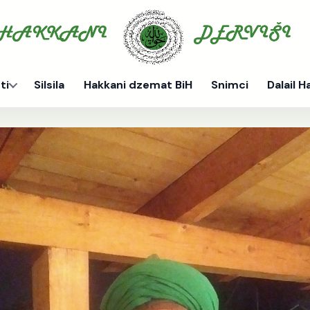
ti
Silsila
Hakkani dzemat BiH
Snimci
Dalail H