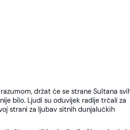
im razumom, držat će se strane Sultana svi
je bilo. Ljudi su oduvijek radije trčali za
oj strani za ljubav sitnih dunjalučkih
o god slijedi Allahov
Kod svakog jela t
ut treba da zna da
stvari važne
e to i put Allahovih
Šejh Ismail effendi. Bismillahi
vlija.
Rahmani-r-Rahim. Kod svak