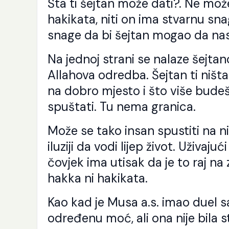
Šta ti šejtan može dati?. Ne može
Še
Ra
hakikata, niti on ima stvarnu sna
Al
snage da bi šejtan mogao da nas
pu
sv
se
Na jednoj strani se nalaze šejta
Nj
od
Allahova odredba. Šejtan ti ništa
i [
na dobro mjesto i što više budeš
spuštati. Tu nema granica.
Može se tako insan spustiti na nivo
iluziji da vodi lijep život. Uživa
čovjek ima utisak da je to raj na
hakka ni hakikata.
Kao kad je Musa a.s. imao duel s
određenu moć, ali ona nije bila s