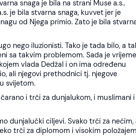
varna snaga je bila na strani Muse a.s..
. je bila stvarna snaga, kuvvet jer je
snagu od Njega primio. Zato je bila stvarna
ugo nego iluzionisti. Tako je tada bilo, a t
čeni sa takvim problemom. Sada je vrijem
 kojem vlada Dedžal i on ima određenu
io, ali njegovi prethodnici tj. njegove
ju svijetom.
čarano i trči za dunjalukom, i muslimani i
 dunjalučki ciljevi. Svako trči za nećim, 
Neko trči za diplomom i visokim položajem