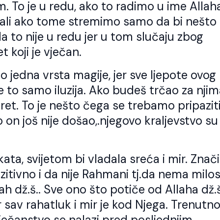
. To je u redu, ako to radimo u ime Allah
, ali ako tome stremimo samo da bi nešto
a to nije u redu jer u tom slučaju zbog
 koji je vječan.
o jedna vrsta magije, jer sve ljepote ovog
 je to samo iluzija. Ako budeš trčao za nji
iret. To je nešto čega se trebamo pripazit
on još nije došao,.njegovo kraljevstvo su
ta, svijetom bi vladala sreća i mir. Znač
itivno i da nije Rahmani tj.da nema milos
ah dž.š.. Sve ono što potiče od Allaha dž.š
 sav rahatluk i mir je kod Njega. Trenutn
ovječanstvo se nalazi pred posljednjim