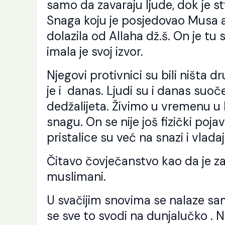
samo da zavaraju ljude, dok je st
Snaga koju je posjedovao Musa a.s
dolazila od Allaha dž.š. On je tu 
imala je svoj izvor.
Njegovi protivnici su bili ništa dr
je i danas. Ljudi su i danas suo
dedžalijeta. Živimo u vremenu u
snagu. On se nije još fizički pojav
pristalice su već na snazi i vlada
Čitavo čovječanstvo kao da je za
muslimani.
U svačijim snovima se nalaze samo
se sve to svodi na dunjalučko . 