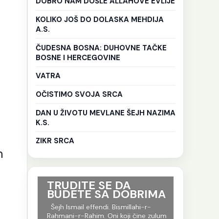
DOBRO NAM DOŠLE ALLAHOVE EVLIJE
KOLIKO JOŠ DO DOLASKA MEHDIJA
A.S.
ČUDESNA BOSNA: DUHOVNE TAČKE
BOSNE I HERCEGOVINE
VATRA
OČISTIMO SVOJA SRCA
DAN U ŽIVOTU MEVLANE ŠEJH NAZIMA
K.S.
ZIKR SRCA
h
ri su
TRUDITE SE DA
Ko god 
BUDETE SA DOBRIMA
put tr
je to i
-r-
Šejh Ismail effendi. Bismillahi-r-
evlija.
og jela
Rahmani-r-Rahim. Oni koji čine zulum