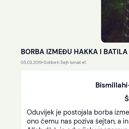
BORBA IZMEĐU HAKKA I BATILA
05.03.2019
•
Sohbeti Šejh Ismail ef.
Bismillah
Š
Oduvijek je postojala borba između 
ono čemu nas poziva šejtan, a in