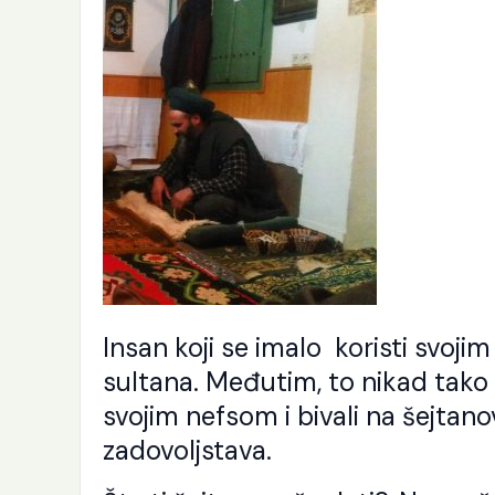
Insan koji se imalo koristi svoj
sultana. Međutim, to nikad tako ni
svojim nefsom i bivali na šejtanov
K
p
zadovoljstava.
j
e