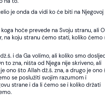
o na to.
io je onda da vidi ko će biti na Njegovoj
a koga hoće prevede na Svoju stranu, ali 
or, na koju stranu ćemo stati, koliko ćemo
dž.š. i da Ga volimo, ali koliko smo doslje
n to zna, ništa od Njega nije skriveno, ali
e ono što Allah dž.š. zna, a drugo je ono 
ćemo se poslužiti svojim razumom i
vu strane i da li ćemo se i koliko držati
remo.