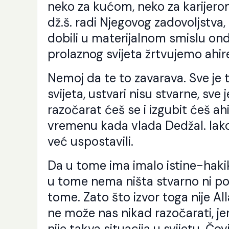
neko za kućom, neko za karijerom
dž.š. radi Njegovog zadovoljstva
dobili u materijalnom smislu ond
prolaznog svijeta žrtvujemo ahiret
Nemoj da te to zavarava. Sve je t
svijeta, ustvari nisu stvarne, sve
razočarat ćeš se i izgubit ćeš ah
vremenu kada vlada Dedžal. Iako 
već uspostavili.
Da u tome ima imalo istine-hakika
u tome nema ništa stvarno ni poz
tome. Zato što izvor toga nije All
ne može nas nikad razočarati, jer
nije takva situacija u svijetu. Č