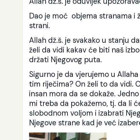
Allah dž.š. je oduvijek upozorava
Dao je moć objema stranama i žel
strani.
Allah dž.š. je svakako u stanju d
želi da vidi kakav će biti naš izb
držati Njegovog puta.
Sigurno je da vjerujemo u Allaha 
tim riječima? On želi to da vidi. O
insan mora da se dokaže. Jedno j
mi treba da pokažemo, tj. da li 
slobodnom voljom i izabrati Njego
Njegove strane kad je već izabe