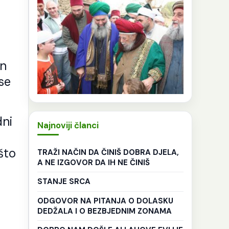
On
 se
dni
Najnoviji članci
što
TRAŽI NAČIN DA ČINIŠ DOBRA DJELA,
A NE IZGOVOR DA IH NE ČINIŠ
STANJE SRCA
ODGOVOR NA PITANJA O DOLASKU
DEDŽALA I O BEZBJEDNIM ZONAMA