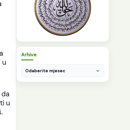
a
ma
Arhive
i u
Arhive
i da
ti u
.
o