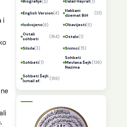
(3)
(1)
Biografije
Dalail Hayrat
Hakkani
(4)
(31)
English Version
dzemat BiH
 i
(6)
(5)
Izdvojeno
Obavijesti
Ostali
(164)
(1)
Ostalo
sohbeti
ako
(3)
(15)
Silsila
Snimci
e
Sohbeti
(1)
(136)
Sohbeti
Mevlana Šejh
Nazima
Sohbeti Šejh
(159)
Ismail ef.
 ne
ali
,