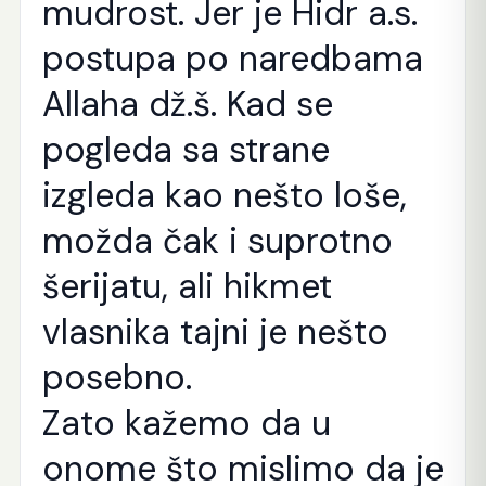
mudrost. Jer je Hidr a.s.
postupa po naredbama
Allaha dž.š. Kad se
pogleda sa strane
izgleda kao nešto loše,
možda čak i suprotno
šerijatu, ali hikmet
vlasnika tajni je nešto
posebno.
Zato kažemo da u
onome što mislimo da je