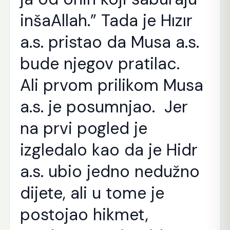
inšaAllah.” Tada je Hızır
a.s. pristao da Musa a.s.
bude njegov pratilac.
Ali prvom prilikom Musa
a.s. je posumnjao. Jer
na prvi pogled je
izgledalo kao da je Hidr
a.s. ubio jedno nedužno
dijete, ali u tome je
postojao hikmet,