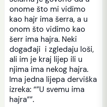
onome što mi vidimo
kao hajr ima šerra, a u
onom što vidimo kao
šerr ima hajra. Neki
događaji i zgledaju loši,
ali im je kraj lijep ili u
njima ima nekog hajra.
Ima jedna lijepa derviška
izreka: “”U svemu ima
hajra””.