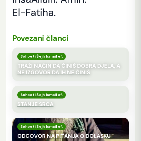
El-Fatiha.
Povezani članci
Sohbeti Šejh Ismail ef.
TRAŽI NAČIN DA ČINIŠ DOBRA DJELA, A
NE IZGOVOR DA IH NE ČINIŠ
Sohbeti Šejh Ismail ef.
STANJE SRCA
Sohbeti Šejh Ismail ef.
ODGOVOR NA PITANJA O DOLASKU