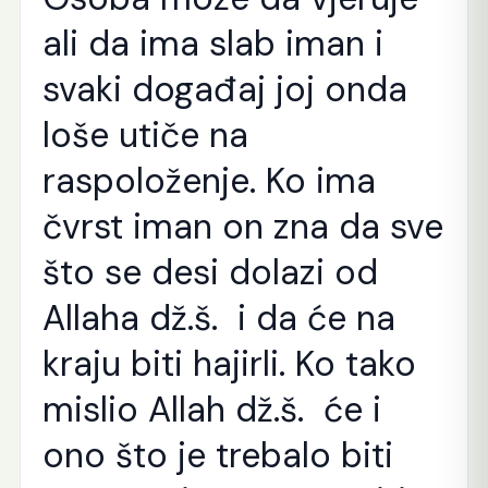
ali da ima slab iman i
svaki događaj joj onda
loše utiče na
raspoloženje. Ko ima
čvrst iman on zna da sve
što se desi dolazi od
Allaha dž.š. i da će na
kraju biti hajirli. Ko tako
mislio Allah dž.š. će i
ono što je trebalo biti