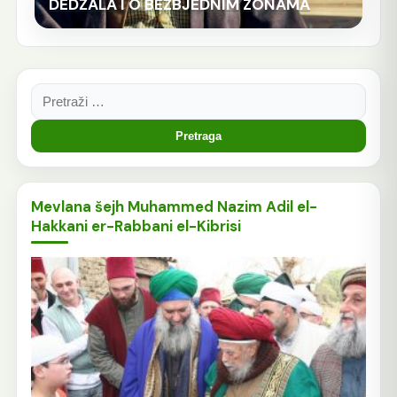
DEDŽALA I O BEZBJEDNIM ZONAMA
Pretraga:
Mevlana šejh Muhammed Nazim Adil el-
Hakkani er-Rabbani el-Kibrisi