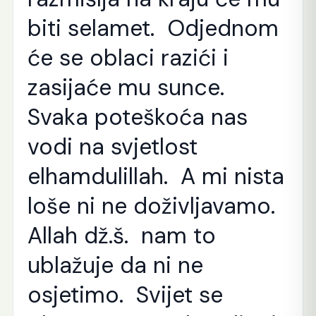
biti selamet. Odjednom
će se oblaci razići i
zasijaće mu sunce.
Svaka poteškoća nas
vodi na svjetlost
elhamdulillah. A mi nista
loše ni ne doživljavamo.
Allah dž.š. nam to
ublažuje da ni ne
osjetimo. Svijet se