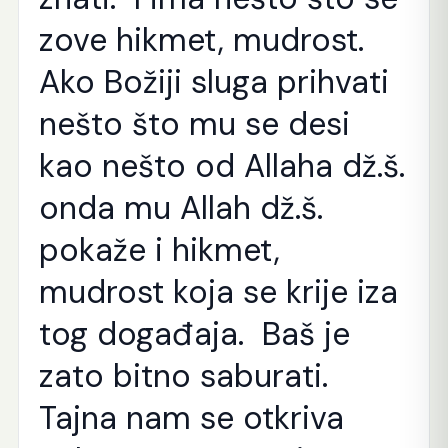
zove hikmet, mudrost.
Ako Božiji sluga prihvati
nešto što mu se desi
kao nešto od Allaha dž.š.
onda mu Allah dž.š.
pokaže i hikmet,
mudrost koja se krije iza
tog događaja. Baš je
zato bitno saburati.
Tajna nam se otkriva