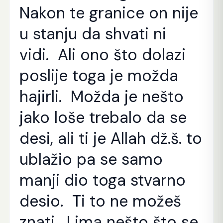
Nakon te granice on nije
u stanju da shvati ni
vidi. Ali ono što dolazi
poslije toga je možda
hajirli. Možda je nešto
jako loše trebalo da se
desi, ali ti je Allah dž.š. to
ublažio pa se samo
manji dio toga stvarno
desio. Ti to ne možeš
znati. I ima nešto što se