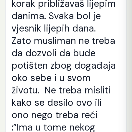
korak približavaš lijepim
danima. Svaka bol je
vjesnik lijepih dana.
Zato musliman ne treba
da dozvoli da bude
potišten zbog događaja
oko sebe i u svom
životu. Ne treba misliti
kako se desilo ovo ili
ono nego treba reći
:”Ima u tome nekog