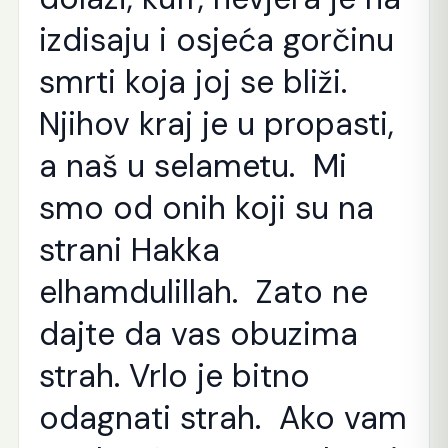
izdisaju i osjeća gorčinu
smrti koja joj se bliži.
Njihov kraj je u propasti,
a naš u selametu. Mi
smo od onih koji su na
strani Hakka
elhamdulillah. Zato ne
dajte da vas obuzima
strah. Vrlo je bitno
odagnati strah. Ako vam