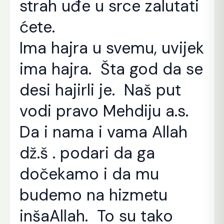
strah uđe u srce zalutati
ćete.
Ima hajra u svemu, uvijek
ima hajra. Šta god da se
desi hajirli je. Naš put
vodi pravo Mehdiju a.s.
Da i nama i vama Allah
dž.š . podari da ga
dočekamo i da mu
budemo na hizmetu
inšaAllah. To su tako