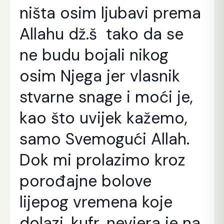
ništa osim ljubavi prema
Allahu dž.š tako da se
ne budu bojali nikog
osim Njega jer vlasnik
stvarne snage i moći je,
kao što uvijek kažemo,
samo Svemogući Allah.
Dok mi prolazimo kroz
porođajne bolove
lijepog vremena koje
dolazi, kufr, nevjera je na