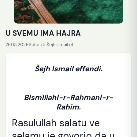
U SVEMU IMA HAJRA
26.03.2021
•
Sohbeti Šejh Ismail ef.
Šejh Ismail effendi.
Bismillahi-r-Rahmani-r-
Rahim.
Rasulullah salatu ve
selamu je govorio da u