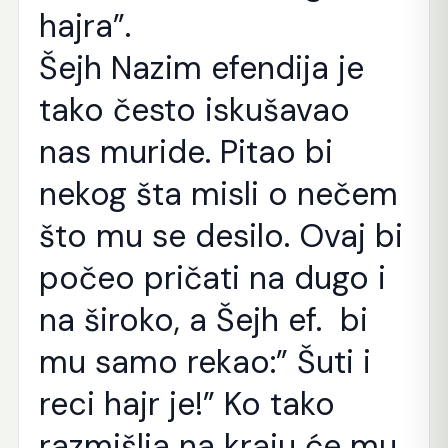
hajra”.
Šejh Nazim efendija je
tako često iskušavao
nas muride. Pitao bi
nekog šta misli o nečem
što mu se desilo. Ovaj bi
počeo pričati na dugo i
na široko, a Šejh ef. bi
mu samo rekao:” Šuti i
reci hajr je!” Ko tako
razmišlja na kraju će mu