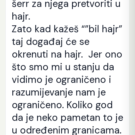
šerr za njega pretvoriti u
hajr.
Zato kad kažeš “”bil hajr”
taj događaj će se
okrenuti na hajr. Jer ono
što smo mi u stanju da
vidimo je ograničeno i
razumijevanje nam je
ograničeno. Koliko god
da je neko pametan to je
u određenim granicama.