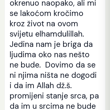
okrenuo naopako, ali mi
se lakoćom kročimo
kroz život na ovom
svijetu elhamdulillah.
Jedina nam je briga da
ljudima oko nas nešto
ne bude. Dovimo da se
ni njima ništa ne dogodi
i da im Allah dž.š.
promijeni stanje srca, pa
da im u srcima ne bude