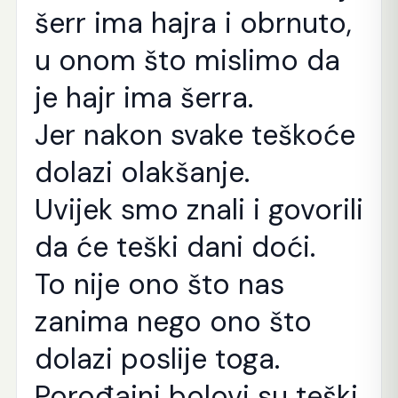
šerr ima hajra i obrnuto,
u onom što mislimo da
je hajr ima šerra.
Jer nakon svake teškoće
dolazi olakšanje.
Uvijek smo znali i govorili
da će teški dani doći.
To nije ono što nas
zanima nego ono što
dolazi poslije toga.
Porođajni bolovi su teški,