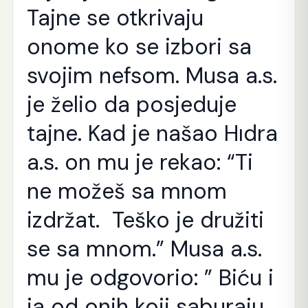
Tajne se otkrivaju
onome ko se izbori sa
svojim nefsom. Musa a.s.
je želio da posjeduje
tajne. Kad je našao Hıdra
a.s. on mu je rekao: “Ti
ne možeš sa mnom
izdržat. Teško je družiti
se sa mnom.” Musa a.s.
mu je odgovorio: ” Biću i
ja od onih koji saburaju