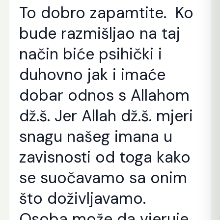
To dobro zapamtite. Ko
bude razmišljao na taj
način biće psihički i
duhovno jak i imaće
dobar odnos s Allahom
dž.š. Jer Allah dž.š. mjeri
snagu našeg imana u
zavisnosti od toga kako
se suočavamo sa onim
što doživljavamo.
Osoba može da vjeruje