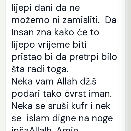
lijepi dani da ne
možemo ni zamisliti. Da
Insan zna kako će to
lijepo vrijeme biti
pristao bi da pretrpi bilo
šta radi toga.
Neka vam Allah dž.š
podari tako čvrst iman.
Neka se sruši kufr i nek
se islam digne na noge
inšaAllalh. Amin.