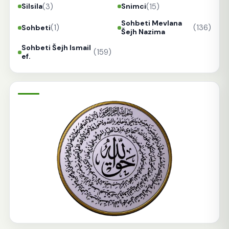
(3)
(15)
Silsila
Snimci
Sohbeti Mevlana
(1)
(136)
Sohbeti
Šejh Nazima
Sohbeti Šejh Ismail
(159)
ef.