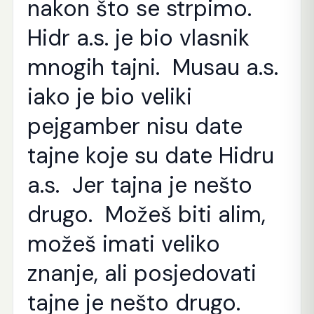
nakon što se strpimo.
Hidr a.s. je bio vlasnik
mnogih tajni. Musau a.s.
iako je bio veliki
pejgamber nisu date
tajne koje su date Hidru
a.s. Jer tajna je nešto
drugo. Možeš biti alim,
možeš imati veliko
znanje, ali posjedovati
tajne je nešto drugo.