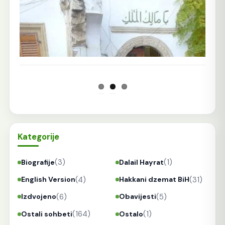
Kategorije
(3)
(1)
Biografije
Dalail Hayrat
(4)
(31)
English Version
Hakkani dzemat BiH
(6)
(5)
Izdvojeno
Obavijesti
(164)
(1)
Ostali sohbeti
Ostalo