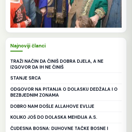
Najnoviji članci
TRAŽI NAČIN DA ČINIŠ DOBRA DJELA, A NE
IZGOVOR DA IH NE ČINIŠ
STANJE SRCA
ODGOVOR NA PITANJA O DOLASKU DEDŽALA I O
BEZBJEDNIM ZONAMA
DOBRO NAM DOŠLE ALLAHOVE EVLIJE
KOLIKO JOŠ DO DOLASKA MEHDIJA A.S.
ČUDESNA BOSNA: DUHOVNE TAČKE BOSNE I