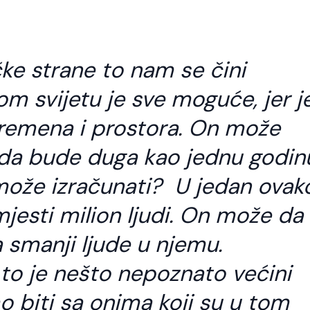
ke strane to nam se čini
m svijetu je sve moguće, jer j
k vremena i prostora. On može
 da bude duga kao jednu godin
o može izračunati? U jedan ovak
jesti milion ljudi. On može da
da smanji ljude u njemu.
 to je nešto nepoznato većini
mo biti sa onima koji su u tom