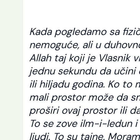
Kada pogledamo sa fizič
nemoguće, ali u duhovno
Allah taj koji je Vlasni
jednu sekundu da učini
ili hiljadu godina. Ko t
mali prostor može da sm
proširi ovaj prostor ili 
To se zove ilm-i-ledun i
ljudi. To su tajne. Mora