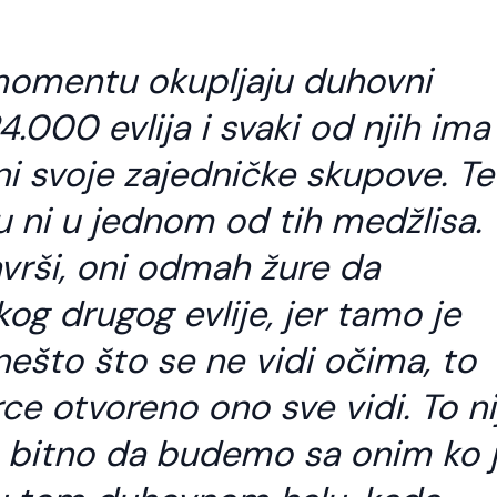
momentu okupljaju duhovni
4.000 evlija i svaki od njih ima
oni svoje zajedničke skupove. Te
nu ni u jednom od tih medžlisa.
vrši, oni odmah žure da
og drugog evlije, jer tamo je
 nešto što se ne vidi očima, to
rce otvoreno ono sve vidi. To ni
o god slijedi Allahov
Kod svakog jela t
ut treba da zna da
stvari važne
 bitno da budemo sa onim ko 
e to i put Allahovih
Šejh Ismail effendi. Bismillahi
vlija.
Rahmani-r-Rahim. Kod svak