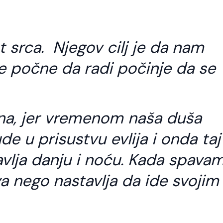
t srca. Njegov cilj je da nam
rce počne da radi počinje da se
rana, jer vremenom naša duša
e u prisustvu evlija i onda taj
avlja danju i noću. Kada spava
 nego nastavlja da ide svojim