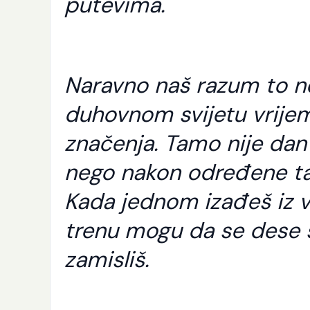
putevima.
Naravno naš razum to ne
duhovnom svijetu vrije
značenja. Tamo nije dan 
nego nakon određene tač
Kada jednom izađeš iz 
trenu mogu da se dese s
zamisliš.