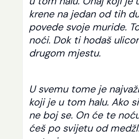
u tom halu. Onaj koji j
Še
Ra
krene na jedan od tih d
Al
pu
povede svoje muride. To 
sv
se
noći. Dok ti hodaš ulic
Nj
od
i [
drugom mjestu.
U svemu tome je najvažn
koji je u tom halu. Ako 
ne boj se. On će te noću
ćeš po svijetu od medž