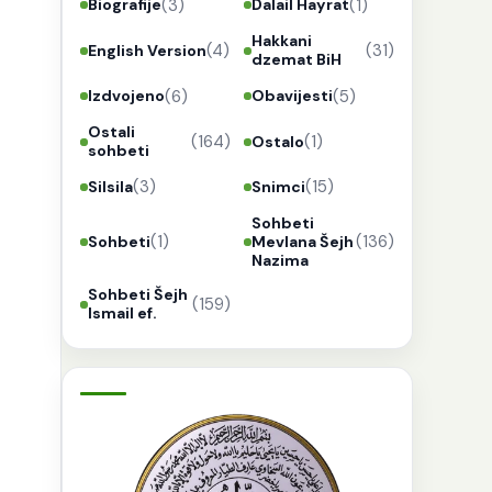
(3)
(1)
Biografije
Dalail Hayrat
Hakkani
(4)
(31)
English Version
dzemat BiH
(6)
(5)
Izdvojeno
Obavijesti
Ostali
(164)
(1)
Ostalo
sohbeti
(3)
(15)
Silsila
Snimci
Sohbeti
(1)
(136)
Sohbeti
Mevlana Šejh
Nazima
Sohbeti Šejh
(159)
Ismail ef.