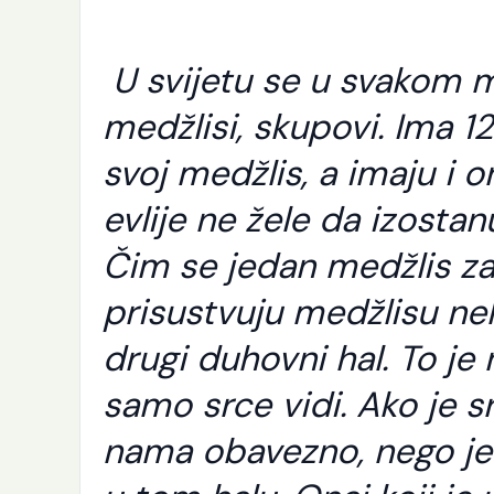
U svijetu se u svakom 
medžlisi, skupovi. Ima 12
svoj medžlis, a imaju i 
evlije ne žele da izosta
Čim se jedan medžlis za
prisustvuju medžlisu nek
drugi duhovni hal. To je
samo srce vidi.
Ako je s
K
p
nama obavezno, nego je
j
e