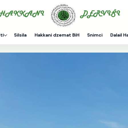
ti
Silsila
Hakkani dzemat BiH
Snimci
Dalail H