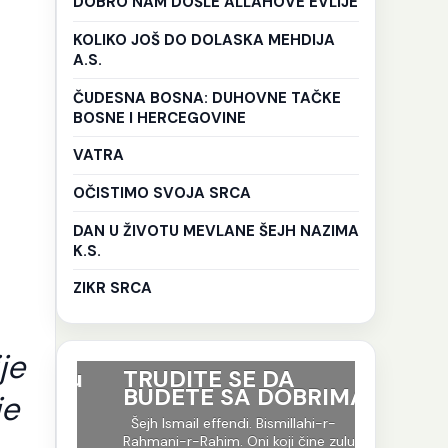
DOBRO NAM DOŠLE ALLAHOVE EVLIJE
KOLIKO JOŠ DO DOLASKA MEHDIJA
A.S.
ČUDESNA BOSNA: DUHOVNE TAČKE
BOSNE I HERCEGOVINE
VATRA
OČISTIMO SVOJA SRCA
DAN U ŽIVOTU MEVLANE ŠEJH NAZIMA
K.S.
ZIKR SRCA
je
ri su
TRUDITE SE DA
Ko god 
BUDETE SA DOBRIMA
put tr
je
je to i
-r-
Šejh Ismail effendi. Bismillahi-r-
evlija.
og jela
Rahmani-r-Rahim. Oni koji čine zulum