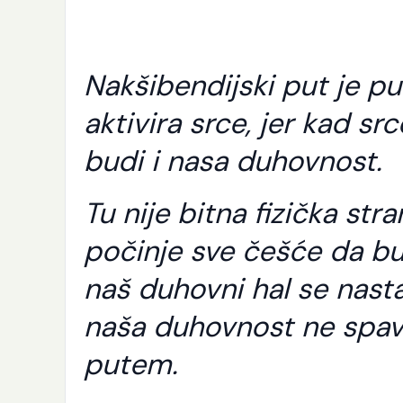
Nakšibendijski put je pu
aktivira srce, jer kad s
budi i nasa duhovnost.
Tu nije bitna fizička st
počinje sve češće da bud
naš duhovni hal se nast
naša duhovnost ne spava
putem.