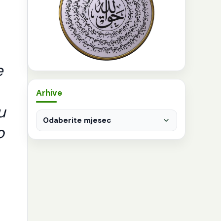
e
Arhive
u
Arhive
o