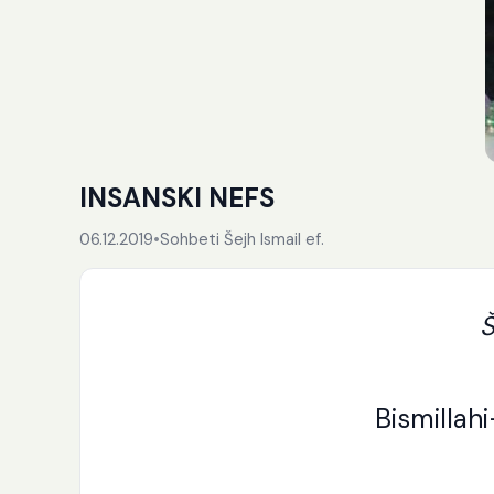
INSANSKI NEFS
06.12.2019
•
Sohbeti Šejh Ismail ef.
Š
Bismillah