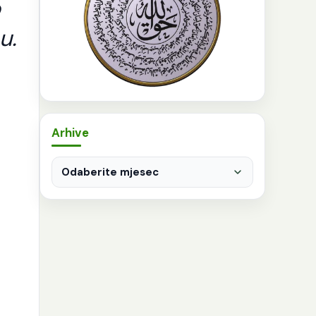
o
u.
Arhive
Arhive