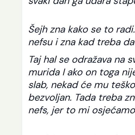
svaki dan ga udara štap
Šejh zna kako se to radi
nefsu i zna kad treba da
Taj hal se odražava na 
murida I ako on toga nij
slab, nekad će mu teško 
bezvoljan. Tada treba zn
nefs, jer to mi osjećamo 