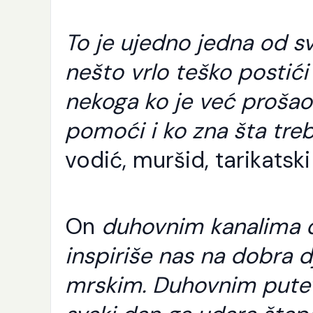
Še
Ra
Al
To je ujedno jedna od sv
pu
sv
nešto vrlo teško postić
se
Nj
nekoga ko je već proša
od
i [
pomoći i ko zna šta treb
vodić, muršid, tarikatski
On
duhovnim kanalima d
inspiriše nas na dobra dj
mrskim. Duhovnim putev