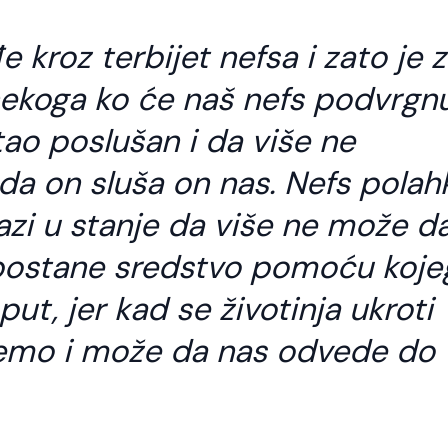
 kroz terbijet nefsa i zato je 
koga ko će naš nefs podvrgnu
ao poslušan i da više ne
da on sluša on nas. Nefs polah
zi u stanje da više ne može d
postane sredstvo pomoću koje
t, jer kad se životinja ukroti
emo i može da nas odvede do
o god slijedi Allahov
Kod svakog jela t
ut treba da zna da
stvari važne
e to i put Allahovih
Šejh Ismail effendi. Bismillahi
vlija.
Rahmani-r-Rahim. Kod svak