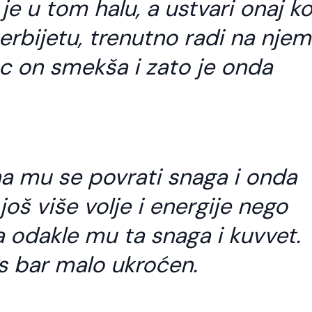
e u tom halu, a ustvari onaj k
rbijetu, trenutno radi na njem
c on smekša i zato je onda
a mu se povrati snaga i onda
još više volje i energije nego
a odakle mu ta snaga i kuvvet.
fs bar malo ukroćen.