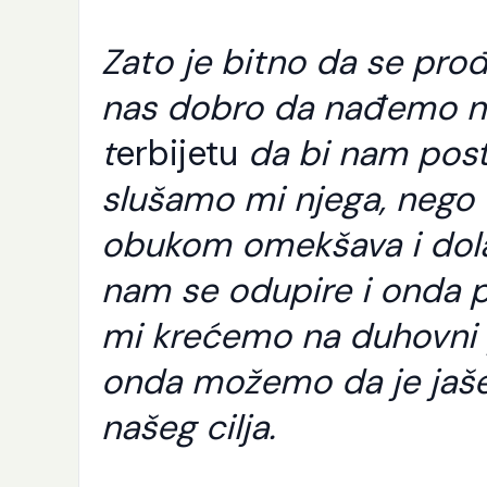
Zato je bitno da se prođe
nas dobro da nađemo ne
t
erbijetu
da bi nam post
slušamo mi njega, nego 
obukom omekšava i dola
nam se odupire i onda 
mi krećemo na duhovni pu
onda možemo da je jaš
K
našeg cilja.
p
j
e