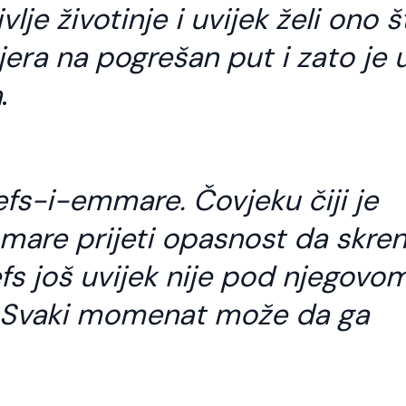
lje životinje i uvijek želi ono š
jera na pogrešan put i zato je 
a
.
efs-i-emmare. Čovjeku čiji je
mare prijeti opasnost da skre
fs još uvijek nije pod njegovo
a. Svaki momenat može da ga