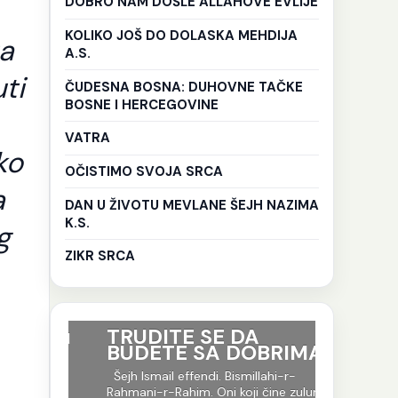
DOBRO NAM DOŠLE ALLAHOVE EVLIJE
KOLIKO JOŠ DO DOLASKA MEHDIJA
za
A.S.
ti
ČUDESNA BOSNA: DUHOVNE TAČKE
BOSNE I HERCEGOVINE
VATRA
ko
OČISTIMO SVOJA SRCA
a
DAN U ŽIVOTU MEVLANE ŠEJH NAZIMA
K.S.
g
ZIKR SRCA
ri su
TRUDITE SE DA
Ko god 
BUDETE SA DOBRIMA
put tr
je to i
-r-
Šejh Ismail effendi. Bismillahi-r-
evlija.
og jela
Rahmani-r-Rahim. Oni koji čine zulum