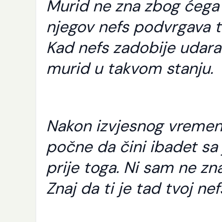
Murid ne zna zbog ćega j
njegov nefs podvrgava te
Kad nefs zadobije udara
murid u takvom stanju.
Nakon izvjesnog vremen
počne da čini ibadet sa 
prije toga. Ni sam ne zn
Znaj da ti je tad tvoj ne