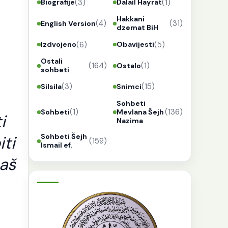
(3)
(1)
Biografije
Dalail Hayrat
Hakkani
(4)
(31)
English Version
dzemat BiH
(6)
(5)
Izdvojeno
Obavijesti
Ostali
(164)
(1)
Ostalo
sohbeti
(3)
(15)
Silsila
Snimci
Sohbeti
(1)
(136)
Sohbeti
Mevlana Šejh
i
Nazima
Sohbeti Šejh
iti
(159)
Ismail ef.
naš