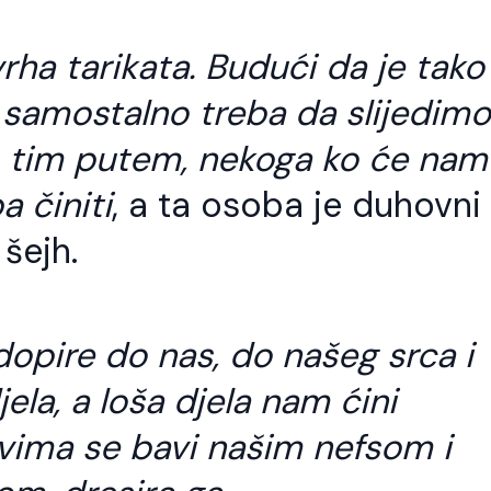
jh Ismail ef. Bismillahi-r-
tri su stvari važne Zikr Te
hmani-r-Rahim. Ko god slijedi
Šukur Kada se počinje jesti
lahov put treba da zna da je to i
se sa zikrom sa Bismilom. U 
rha tarikata. Budući da je tako
t Allahovih evlija. Allah dž.š. putem
je potreban Tefekur – Razmišl
ojih evlija šalje svojim slugama,oni
Da razmišljamo koliko nam je
i samostalno treba da slijedimo
 hrane na Allahovom izvoru,piju sa
š. dao nimeta i da ta hrana 
egovog duhovnog izvora. Ko god
nije […]
o tim putem, nekoga ko će na
e na vrata jednog evlije,on je došao
…]
a činiti
, a ta osoba je duhovni
 šejh.
opire do nas, do našeg srca i
ela, a loša djela nam ćini
ima se bavi našim nefsom i