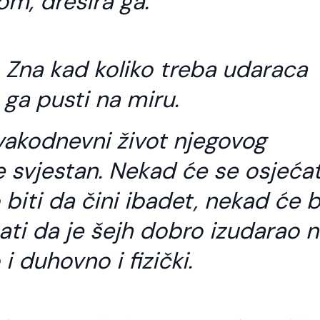
om, dresira ga.
. Zna kad koliko treba udaraca
 ga pusti na miru.
svakodnevni život njegovog
e svjestan.
Nekad će se osjećat
biti da čini ibadet, nekad će b
ati da je šejh dobro izudarao 
i duhovno i fizički.