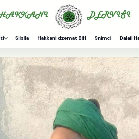
ti
Silsila
Hakkani dzemat BiH
Snimci
Dalail H