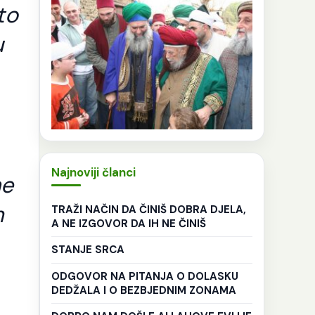
to
u
Najnoviji članci
ne
m
TRAŽI NAČIN DA ČINIŠ DOBRA DJELA,
A NE IZGOVOR DA IH NE ČINIŠ
STANJE SRCA
ODGOVOR NA PITANJA O DOLASKU
DEDŽALA I O BEZBJEDNIM ZONAMA