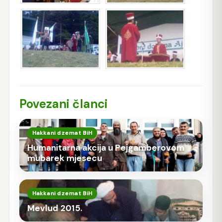
Povezani članci
Hakkani dzemat BiH
Humanitarna akcija u Pejgamberovom
mubarek mjesecu
Hakkani dzemat BiH
Mevlud 2015.