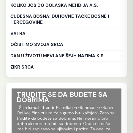
KOLIKO JOŠ DO DOLASKA MEHDIJA A.S.
ČUDESNA BOSNA: DUHOVNE TAČKE BOSNE I
HERCEGOVINE
VATRA
OČISTIMO SVOJA SRCA
DAN U ŽIVOTU MEVLANE ŠEJH NAZIMA K.S.
ZIKR SRCA
TRUDITE SE DA BUDETE SA
Ko
DOBRIMA
tr
Al
im.
Šejh Ismail effendi. Bismillahi-r-Rahmani-r-Rahim.
r
Oni koji čine zulum će sigurno biti kažnjeni. Zato se
Še
m
trudite da budete sa dobrima. Ne moramo biti
Rah
dobri,ali moramo biti sa dobrima. Onda će naše
je 
 dž.
ime biti zapisano sa njihovim i pazite. Za one za
evl