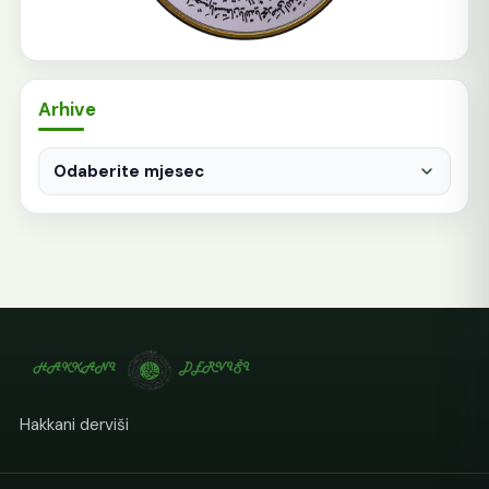
Arhive
Arhive
Hakkani derviši