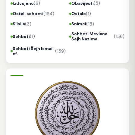
(6)
(5)
Izdvojeno
Obavijesti
(164)
(1)
Ostali sohbeti
Ostalo
(3)
(15)
Silsila
Snimci
Sohbeti Mevlana
(1)
(136)
Sohbeti
Šejh Nazima
Sohbeti Šejh Ismail
(159)
ef.