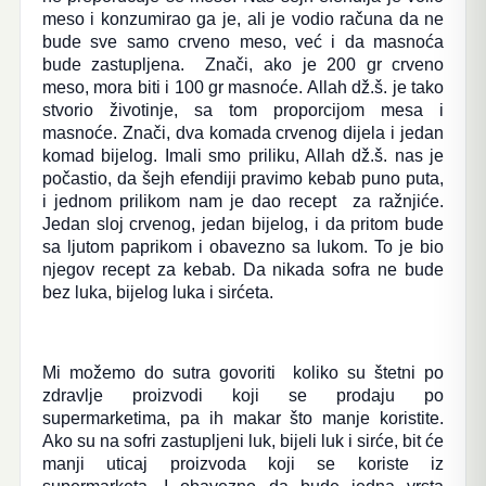
meso i konzumirao ga je, ali je vodio računa da ne
bude sve samo crveno meso, već i da masnoća
bude zastupljena. Znači, ako je 200 gr crveno
meso, mora biti i 100 gr masnoće. Allah dž.š. je tako
stvorio životinje, sa tom proporcijom mesa i
masnoće. Znači, dva komada crvenog dijela i jedan
komad bijelog. Imali smo priliku, Allah dž.š. nas je
počastio, da šejh efendiji pravimo kebab puno puta,
i jednom prilikom nam je dao recept za ražnjiće.
Jedan sloj crvenog, jedan bijelog, i da pritom bude
sa ljutom paprikom i obavezno sa lukom. To je bio
njegov recept za kebab. Da nikada sofra ne bude
bez luka, bijelog luka i sirćeta.
Mi možemo do sutra govoriti koliko su štetni po
zdravlje proizvodi koji se prodaju po
supermarketima, pa ih makar što manje koristite.
Ako su na sofri zastupljeni luk, bijeli luk i sirće, bit će
manji uticaj proizvoda koji se koriste iz