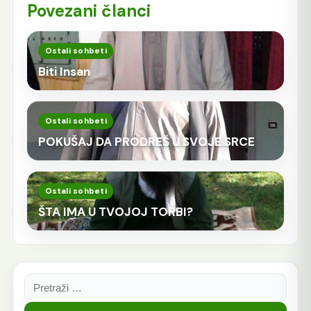
Povezani članci
Ostali sohbeti
Biti Insan
Ostali sohbeti
POKUŠAJ DA PRODREŠ U SVOJE SRCE
Ostali sohbeti
ŠTA IMA U TVOJOJ TORBI?
Pretraga: