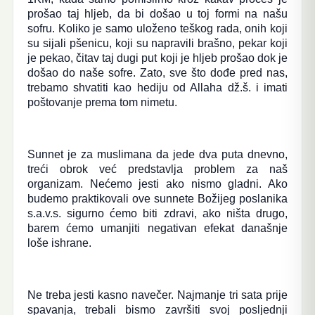
prošao taj hljeb, da bi došao u toj formi na našu
sofru. Koliko je samo uloženo teškog rada, onih koji
su sijali pšenicu, koji su napravili brašno, pekar koji
je pekao, čitav taj dugi put koji je hljeb prošao dok je
došao do naše sofre. Zato, sve što dođe pred nas,
trebamo shvatiti kao hediju od Allaha dž.š. i imati
poštovanje prema tom nimetu.
Sunnet je za muslimana da jede dva puta dnevno,
treći obrok već predstavlja problem za naš
organizam. Nećemo jesti ako nismo gladni. Ako
budemo praktikovali ove sunnete Božijeg poslanika
s.a.v.s. sigurno ćemo biti zdravi, ako ništa drugo,
barem ćemo umanjiti negativan efekat današnje
loše ishrane.
Ne treba jesti kasno navečer. Najmanje tri sata prije
spavanja, trebali bismo završiti svoj posljednji