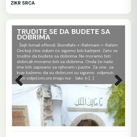
ZIKR SRCA
TRUDITE SE DA BUDETE SA
Ko
DOBRIMA
tr
Al
im.
Šejh Ismail effendi. Bismillahi-r-Rahmani-r-Rahim.
r
Oni koji čine zulum će sigurno biti kažnjeni. Zato se
Še
m
trudite da budete sa dobrima. Ne moramo biti
Rah
dobri,ali moramo biti sa dobrima. Onda će naše
je 
 dž.
ime biti zapisano sa njihovim i pazite. Za one za
evl
koje kažemo da su dobri,oni su sigurno odjenuti
All
tom odjećom,oni imaju nur. Iako ti […]
Ko 
Prethodna
Sljedeća