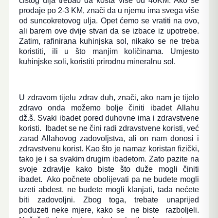
čistog ulja trebao da košta više od 40KM. Ako se
prodaje po 2-3 KM, znači da u njemu ima svega više
od suncokretovog ulja. Opet ćemo se vratiti na ovo,
ali barem ove dvije stvari da se izbace iz upotrebe.
Zatim, rafinirana kuhinjska sol, nikako se ne treba
koristiti, ili u što manjim količinama. Umjesto
kuhinjske soli, koristiti prirodnu mineralnu sol.
U zdravom tijelu zdrav duh, znači, ako nam je tijelo
zdravo onda možemo bolje činiti ibadet Allahu
dž.š. Svaki ibadet pored duhovne ima i zdravstvene
koristi. Ibadet se ne čini radi zdravstvene koristi, već
zarad Allahovog zadovoljstva, ali on nam donosi i
zdravstvenu korist. Kao što je namaz koristan fizički,
tako je i sa svakim drugim ibadetom. Zato pazite na
svoje zdravlje kako biste što duže mogli činiti
ibadet. Ako počnete obolijevati pa ne budete mogli
uzeti abdest, ne budete mogli klanjati, tada nećete
biti zadovoljni. Zbog toga, trebate unaprijed
poduzeti neke mjere, kako se ne biste razboljeli.