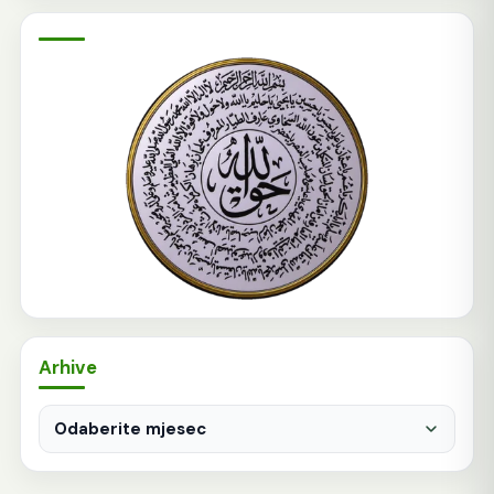
Arhive
Arhive