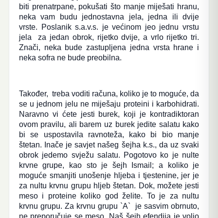
biti prenatrpane, pokušati što manje miješati hranu,
neka vam budu jednostavna jela, jedna ili dvije
vrste. Poslanik s.a.v.s. je većinom jeo jednu vrstu
jela za jedan obrok, rijetko dvije, a vrlo rijetko tri.
Znači, neka bude zastupljena jedna vrsta hrane i
neka sofra ne bude preobilna.
Također, treba voditi računa, koliko je to moguće, da
se u jednom jelu ne miješaju proteini i karbohidrati.
Naravno vi ćete jesti burek, koji je kontradiktoran
ovom pravilu, ali barem uz burek jedite salatu kako
bi se uspostavila ravnoteža, kako bi bio manje
štetan. Inače je savjet našeg šejha k.s., da uz svaki
obrok jedemo svježu salatu. Pogotovo ko je nulte
krvne grupe, kao sto je šejh Ismail; a koliko je
moguće smanjiti unošenje hljeba i tjestenine, jer je
za nultu krvnu grupu hljeb štetan. Dok, možete jesti
meso i proteine koliko god želite. To je za nultu
krvnu grupu. Za krvnu grupu `A` je sasvim obrnuto,
ne preporučuje se meso. Naš šejh efendija je volio