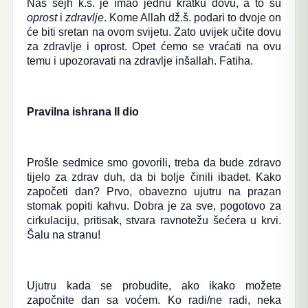
Naš šejh k.s. je imao jednu kratku dovu, a to su
oprost
i
zdravlje
. Kome Allah dž.š. podari to dvoje on
će biti sretan na ovom svijetu. Zato uvijek učite dovu
za zdravlje i oprost. Opet ćemo se vraćati na ovu
temu i upozoravati na zdravlje inšallah. Fatiha.
Pravilna ishrana II dio
Prošle sedmice smo govorili, treba da bude zdravo
tijelo za zdrav duh, da bi bolje činili ibadet. Kako
započeti dan? Prvo, obavezno ujutru na prazan
stomak popiti kahvu. Dobra je za sve, pogotovo za
cirkulaciju, pritisak, stvara ravnotežu šećera u krvi.
Šalu na stranu!
Ujutru kada se probudite, ako ikako možete
započnite dan sa voćem. Ko radi/ne radi, neka