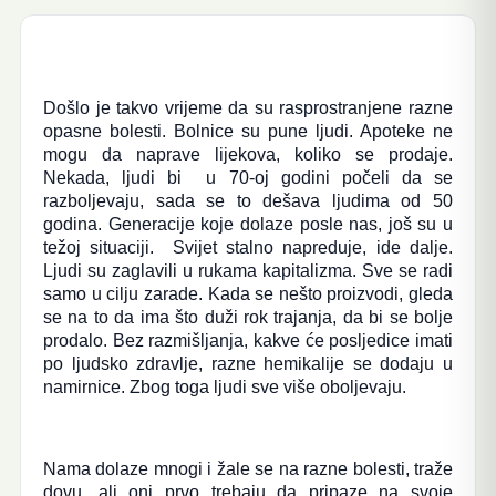
Došlo je takvo vrijeme da su rasprostranjene razne
opasne bolesti. Bolnice su pune ljudi. Apoteke ne
mogu da naprave lijekova, koliko se prodaje.
Nekada, ljudi bi u 70-oj godini počeli da se
razboljevaju, sada se to dešava ljudima od 50
godina. Generacije koje dolaze posle nas, još su u
težoj situaciji. Svijet stalno napreduje, ide dalje.
Ljudi su zaglavili u rukama kapitalizma. Sve se radi
samo u cilju zarade. Kada se nešto proizvodi, gleda
se na to da ima što duži rok trajanja, da bi se bolje
prodalo. Bez razmišljanja, kakve će posljedice imati
po ljudsko zdravlje, razne hemikalije se dodaju u
namirnice. Zbog toga ljudi sve više oboljevaju.
Nama dolaze mnogi i žale se na razne bolesti, traže
dovu, ali oni prvo trebaju da pripaze na svoje