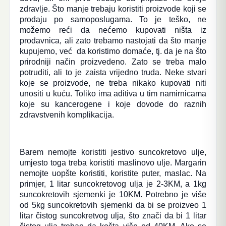
zdravlje. Što manje trebaju koristiti proizvode koji se
prodaju po samoposlugama. To je teško, ne
možemo reći da nećemo kupovati ništa iz
prodavnica, ali zato trebamo nastojati da što manje
kupujemo, već da koristimo domaće, tj. da je na što
prirodniji način proizvedeno. Zato se treba malo
potruditi, ali to je zaista vrijedno truda. Neke stvari
koje se proizvode, ne treba nikako kupovati niti
unositi u kuću. Toliko ima aditiva u tim namirnicama
koje su kancerogene i koje dovode do raznih
zdravstvenih komplikacija.
Barem nemojte koristiti jestivo suncokretovo ulje,
umjesto toga treba koristiti maslinovo ulje. Margarin
nemojte uopšte koristiti, koristite puter, maslac. Na
primjer, 1 litar suncokretovog ulja je 2-3KM, a 1kg
suncokretovih sjemenki je 10KM. Potrebno je više
od 5kg suncokretovih sjemenki da bi se proizveo 1
litar čistog suncokretvog ulja, što znači da bi 1 litar