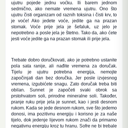
ujutru pojede jednu voćku. Ili barem jednom
sedmično, ako nemate vremena ujutru. Ono što
ujutru čisti organizam od raznih toksina i čisti krv, to
je voće! Ako jedete voće, jedite ga na prazan
stomak. Voće prije jela je šefaluk, uz jelo je
nepotrebno a posle jela je štetno. Tako da, ako ćete
jesti voće jedite ga na prazan stomak ili prije jela.
Trebate dobro doručkovati, ako je potrebno ustanite
pola sata ranije, ali nađite vremena za doručak.
Tijelu je ujutru potrebna energija, nemojte
započinjati dan bez doručka. Jer posle izvjesnog
vremena, izgubićete snagu. Zato doručak treba biti
obilan. Sunnet je započeti svaki obrok sa
prstohvatom soli, prirodne mineralne soli. Također,
pranje ruku prije jela je sunnet, kao i jesti desnom
rukom. Kada se jede desnom rukom, sve što jedemo
donosi, ima pozitivnu energiju i korisno je za naše
tijelo, dok jedenje lijevom rukom znači da primamo
negativnu energiju kroz tu hranu. Sofre ne bi trebale