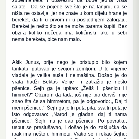
supermarketa. I obavezno da bude jedna vrsta
salate. Da se pojede sve što je na tanjiru, da se
ništa ne ostavlja, jer ne znate u kom dijelu hrane je
bereket, da li u prvom ili u posljednjem zalogaju.
Bereket je nešto što se ne može parama kupiti. Bez
obzira koliko nečega ima količinski, ako u sebi
nema bereketa, biće nam malo.
Ašik Junus, prije nego je pristupio bilo kojem
tarikatu, putovao je svojom zemljom. U to vrijeme
vladala je velika suša i neimaština. Došao je do
vrata hadži Bektaš Velije i zatražio je nešto
pšenice. Šejh ga je upitao: „Želiš li pšenicu ili
himmet?“ Obzirom da tada još nije bio derviš, nije
znao šta će sa himmetom, pa je odgovorio: „ Daj ti
meni pšenice.“ Šejh ga je tri puta pita, sva tri puta je
isto odgovarao: „Narod je gladan, daj ti nama
pšenice.“ Šejh mu je dao pšenicu. Po povratku,
usput se preslušavao, i došao je do zaključka da
ipak ima nešto u himmetu. Vratio se, i rekao šejhu: