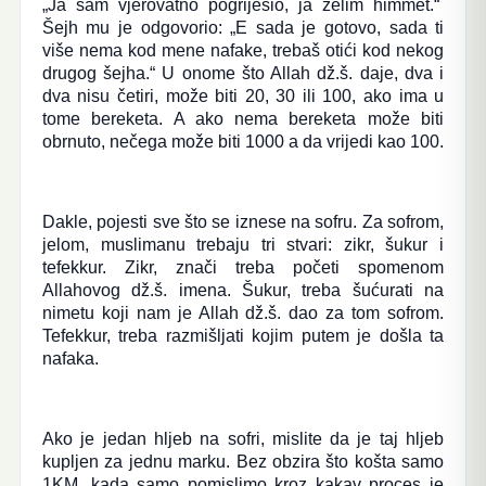
„Ja sam vjerovatno pogriješio, ja želim himmet.“
Šejh mu je odgovorio: „E sada je gotovo, sada ti
više nema kod mene nafake, trebaš otići kod nekog
drugog šejha.“ U onome što Allah dž.š. daje, dva i
dva nisu četiri, može biti 20, 30 ili 100, ako ima u
tome bereketa. A ako nema bereketa može biti
obrnuto, nečega može biti 1000 a da vrijedi kao 100.
Dakle, pojesti sve što se iznese na sofru. Za sofrom,
jelom, muslimanu trebaju tri stvari: zikr, šukur i
tefekkur. Zikr, znači treba početi spomenom
Allahovog dž.š. imena. Šukur, treba šućurati na
nimetu koji nam je Allah dž.š. dao za tom sofrom.
Tefekkur, treba razmišljati kojim putem je došla ta
nafaka.
Ako je jedan hljeb na sofri, mislite da je taj hljeb
kupljen za jednu marku. Bez obzira što košta samo
1KM, kada samo pomislimo kroz kakav proces je