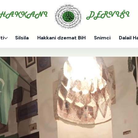
ti
Silsila
Hakkani dzemat BiH
Snimci
Dalail H