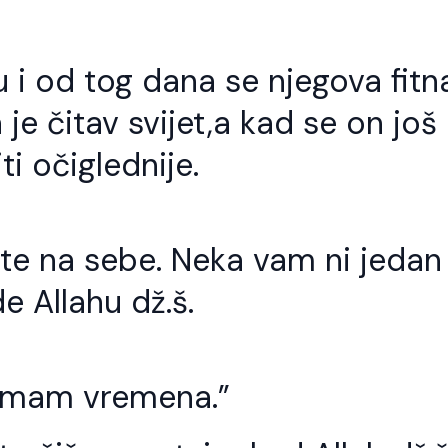
 i od tog dana se njegova fitn
je čitav svijet,a kad se on još
iti očiglednije.
ite na sebe. Neka vam ni jedan
e Allahu dž.š.
 imam vremena.”