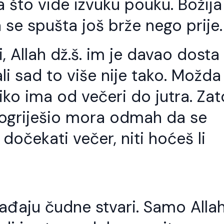
a što vide izvuku pouku. Božija
jh Ismail ef. Bismillahi-r-
tri su stvari važne Zikr Te
hmani-r-Rahim. Ko god slijedi
Šukur Kada se počinje jesti
 se spušta još brže nego prije.
lahov put treba da zna da je to i
se sa zikrom sa Bismilom. U 
t Allahovih evlija. Allah dž.š. putem
je potreban Tefekur – Razmišl
ojih evlija šalje svojim slugama,oni
Da razmišljamo koliko nam je
li, Allah dž.š. im je davao dosta
 hrane na Allahovom izvoru,piju sa
š. dao nimeta i da ta hrana 
egovog duhovnog izvora. Ko god
nije […]
e na vrata jednog evlije,on je došao
i sad to više nije tako. Možda
…]
iko ima od večeri do jutra. Zat
pogriješio mora odmah da se
dočekati večer, niti hoćeš li
gađaju čudne stvari. Samo Alla