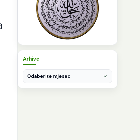
a
Arhive
Arhive