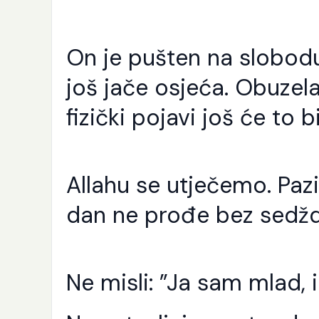
On je pušten na slobodu
još jače osjeća. Obuzela 
fizički pojavi još će to b
Allahu se utječemo. Paz
dan ne prođe bez sedžd
Ne misli: ”Ja sam mlad,