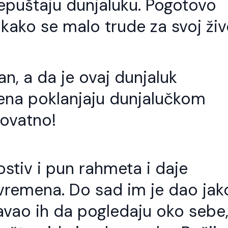
epuštaju dunjaluku. Pogotovo
 i kako se malo trude za svoj živ
an, a da je ovaj dunjaluk
mena poklanjaju dunjalučkom
erovatno!
lostiv i pun rahmeta i daje
 vremena. Do sad im je dao jak
o god slijedi Allahov
Kod svakog jela t
ut treba da zna da
stvari važne
vao ih da pogledaju oko sebe
e to i put Allahovih
Šejh Ismail effendi. Bismillahi
vlija.
Rahmani-r-Rahim. Kod svak