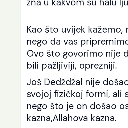
zna u kakvom su halu lj
Kao što uvijek kažemo,
nego da vas pripremimo 
Ovo što govorimo nije d
bili pažljiviji, oprezniji.
Još Dedždžal nije došao 
svojoj fizičkoj formi, ali
nego što je on došao osj
kazna,Allahova kazna.