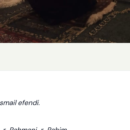
Ismail efendi.
i-r-Rahmani-r-Rahim.