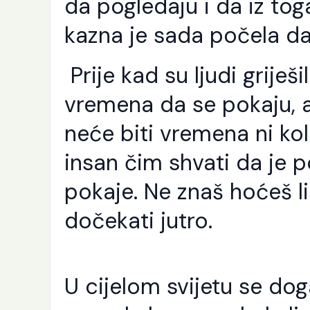
da pogledaju i da iz tog
Še
Ra
kazna je sada počela da
Al
pu
sv
Prije kad su ljudi griješi
se
Nj
od
vremena da se pokaju, al
i [
neće biti vremena ni kol
insan čim shvati da je 
pokaje. Ne znaš hoćeš li 
dočekati jutro.
U cijelom svijetu se do