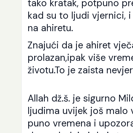
tako kratak, potpuno pr
kad su to ljudi vjernici,
na ahiretu.
Znajući da je ahiret vječ
prolazan,ipak više vre
životu.To je zaista nevj
Allah dž.š. je sigurno Mi
ljudima uvijek još malo
K
p
puno vremena i upozora
j
e