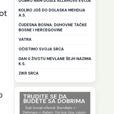
DOBRO NAM DOŠLE ALLAHOVE EVLIJE
KOLIKO JOŠ DO DOLASKA MEHDIJA
ot
A.S.
ČUDESNA BOSNA: DUHOVNE TAČKE
BOSNE I HERCEGOVINE
VATRA
OČISTIMO SVOJA SRCA
DAN U ŽIVOTU MEVLANE ŠEJH NAZIMA
K.S.
ZIKR SRCA
o
ri su
TRUDITE SE DA
Ko god 
BUDETE SA DOBRIMA
put tr
,
je to i
-r-
Šejh Ismail effendi. Bismillahi-r-
evlija.
og jela
Rahmani-r-Rahim. Oni koji čine zulum