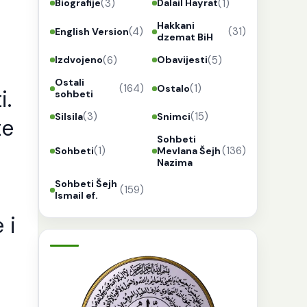
(3)
(1)
Biografije
Dalail Hayrat
Hakkani
(4)
(31)
English Version
dzemat BiH
(6)
(5)
Izdvojeno
Obavijesti
Ostali
(164)
(1)
Ostalo
i.
sohbeti
(3)
(15)
Silsila
Snimci
te
Sohbeti
(1)
(136)
Sohbeti
Mevlana Šejh
Nazima
Sohbeti Šejh
(159)
Ismail ef.
 i