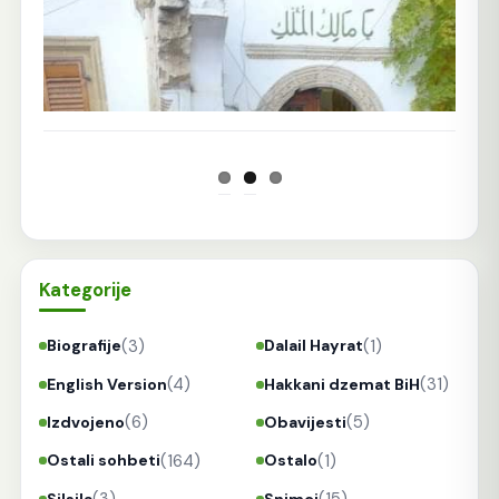
Kategorije
(3)
(1)
Biografije
Dalail Hayrat
(4)
(31)
English Version
Hakkani dzemat BiH
(6)
(5)
Izdvojeno
Obavijesti
(164)
(1)
Ostali sohbeti
Ostalo
Silsila
Snimci