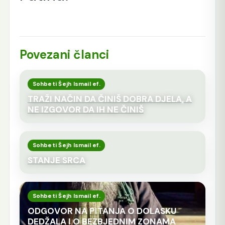
Povezani članci
Sohbeti Šejh Ismail ef.
TRAŽI NAČIN DA ČINIŠ DOBRA DJELA, A
NE IZGOVOR DA IH NE ČINIŠ
Sohbeti Šejh Ismail ef.
STANJE SRCA
Sohbeti Šejh Ismail ef.
ODGOVOR NA PITANJA O DOLASKU
DEDŽALA I O BEZBJEDNIM ZONAMA