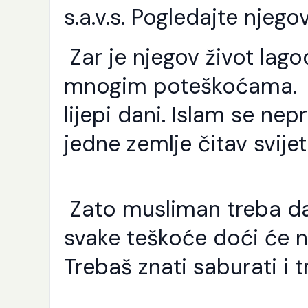
s.a.v.s. Pogledajte njegov
Zar je njegov život lag
mnogim poteškoćama. N
lijepi dani. Islam se nep
jedne zemlje čitav svij
Zato musliman treba d
svake teškoće doći će ne
K
Trebaš znati saburati i 
p
j
e