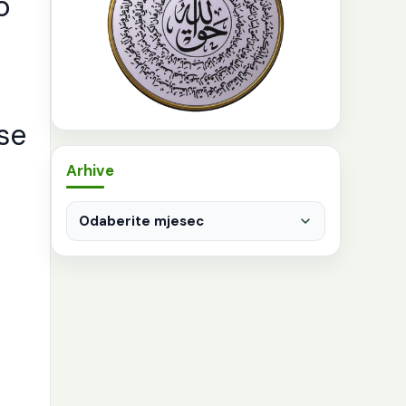
o
se
Arhive
Arhive