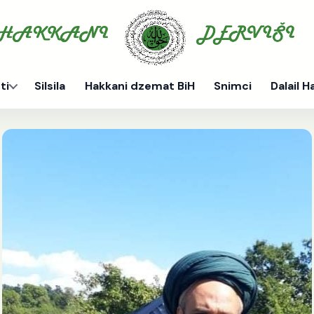
ti
Silsila
Hakkani dzemat BiH
Snimci
Dalail H