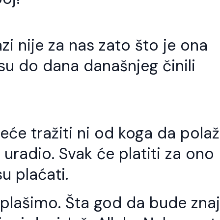
zi nije za nas zato što je ona
su do dana današnjeg činili
neće tražiti ni od koga da pola
 uradio. Svak će platiti za ono
su plaćati.
lašimo. Šta god da bude znaj