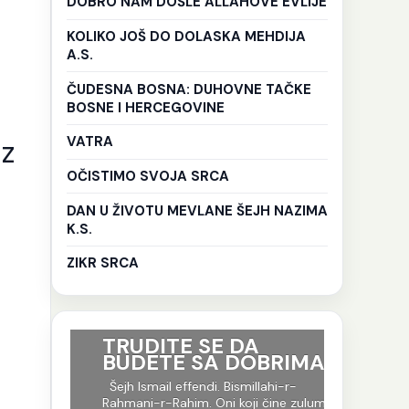
DOBRO NAM DOŠLE ALLAHOVE EVLIJE
KOLIKO JOŠ DO DOLASKA MEHDIJA
A.S.
ČUDESNA BOSNA: DUHOVNE TAČKE
BOSNE I HERCEGOVINE
VATRA
Iz
OČISTIMO SVOJA SRCA
DAN U ŽIVOTU MEVLANE ŠEJH NAZIMA
K.S.
ZIKR SRCA
ri su
TRUDITE SE DA
Ko god 
BUDETE SA DOBRIMA
put tr
je to i
-r-
Šejh Ismail effendi. Bismillahi-r-
evlija.
og jela
Rahmani-r-Rahim. Oni koji čine zulum