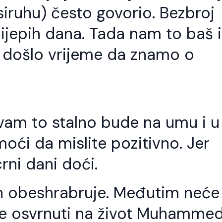
siruhu) često govorio. Bezbroj
lijepih dana. Tada nam to baš i
 je došlo vrijeme da znamo o
 vam to stalno bude na umu i u
oći da mislite pozitivno. Jer
rni dani doći.
ih obeshrabruje. Međutim neće
ate osvrnuti na život Muhamme