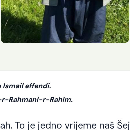
 Ismail effendi.
i-r-Rahmani-r-Rahim.
lah.
To je jedno vrijeme naš Še