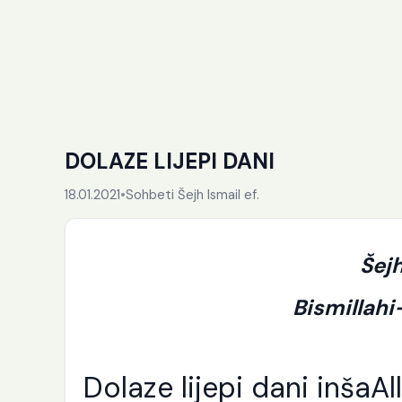
DOLAZE LIJEPI DANI
18.01.2021
•
Sohbeti Šejh Ismail ef.
Šejh
Bismillah
Dolaze lijepi dani inšaAl