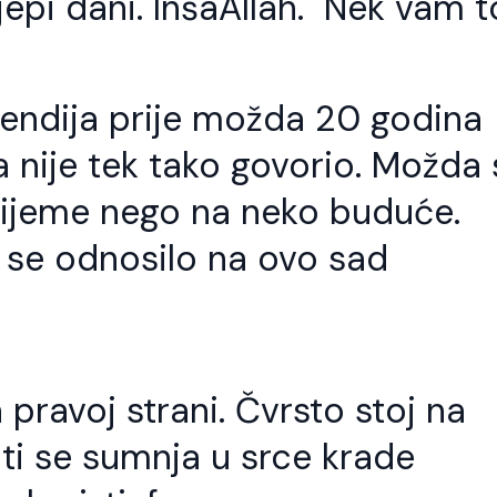
ijepi dani. InšaAllah. Nek vam t
fendija prije možda 20 godina
a nije tek tako govorio. Možda 
vrijeme nego na neko buduće.
 se odnosilo na ovo sad
pravoj strani. Čvrsto stoj na
ti se sumnja u srce krade