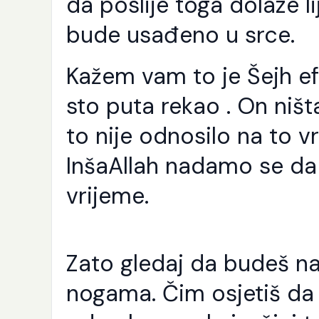
da poslije toga dolaze l
bude usađeno u srce.
Kažem vam to je Šejh e
sto puta rekao . On ništ
to nije odnosilo na to 
InšaAllah nadamo se da
vrijeme.
Zato gledaj da budeš na 
nogama. Čim osjetiš da 