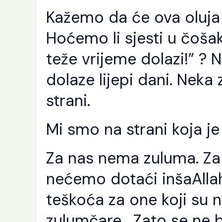
Še
Kažemo da će ova oluja r
Ra
Al
pu
Hoćemo li sjesti u čošak
sv
se
teže vrijeme dolazi!” ? 
Nj
od
dolaze lijepi dani. Neka
i [
strani.
Mi smo na strani koja je
Za nas nema zuluma. Za 
nećemo dotaći inšaAlla
teškoća za one koji su n
zulumčare. Zato se ne b