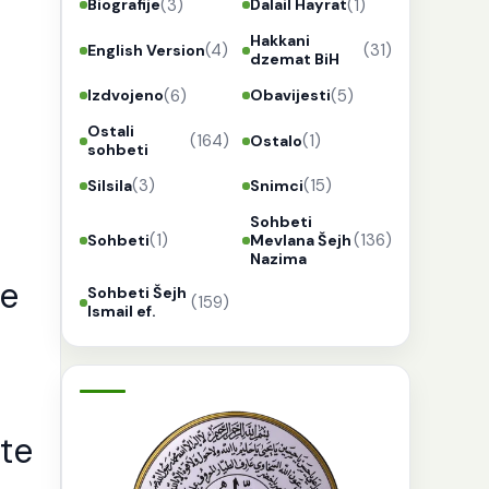
(3)
(1)
Biografije
Dalail Hayrat
Hakkani
(4)
(31)
English Version
dzemat BiH
(6)
(5)
Izdvojeno
Obavijesti
Ostali
(164)
(1)
Ostalo
sohbeti
(3)
(15)
Silsila
Snimci
Sohbeti
(1)
(136)
Sohbeti
Mevlana Šejh
Nazima
že
Sohbeti Šejh
(159)
Ismail ef.
te