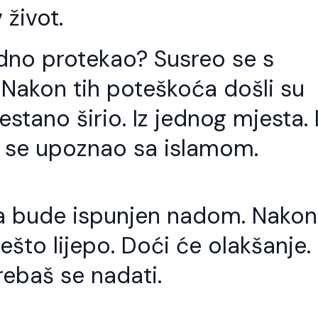
 život.
odno protekao? Susreo se s
akon tih poteškoća došli su
restano širio. Iz jednog mjesta. 
et se upoznao sa islamom.
a bude ispunjen nadom. Nakon
što lijepo. Doći će olakšanje.
o god slijedi Allahov
Kod svakog jela t
trebaš se nadati.
ut treba da zna da
stvari važne
e to i put Allahovih
Šejh Ismail effendi. Bismillahi
vlija.
Rahmani-r-Rahim. Kod svak