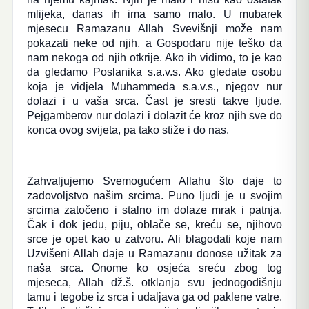
mlijeka, danas ih ima samo malo. U mubarek
mjesecu Ramazanu Allah Svevišnji može nam
pokazati neke od njih, a Gospodaru nije teško da
nam nekoga od njih otkrije. Ako ih vidimo, to je kao
da gledamo Poslanika s.a.v.s. Ako gledate osobu
koja je vidjela Muhammeda s.a.v.s., njegov nur
dolazi i u vaša srca. Čast je sresti takve ljude.
Pejgamberov nur dolazi i dolazit će kroz njih sve do
konca ovog svijeta, pa tako stiže i do nas.
Zahvaljujemo Svemogućem Allahu što daje to
zadovoljstvo našim srcima. Puno ljudi je u svojim
srcima zatočeno i stalno im dolaze mrak i patnja.
Čak i dok jedu, piju, oblače se, kreću se, njihovo
srce je opet kao u zatvoru. Ali blagodati koje nam
Uzvišeni Allah daje u Ramazanu donose užitak za
naša srca. Onome ko osjeća sreću zbog tog
mjeseca, Allah dž.š. otklanja svu jednogodišnju
tamu i tegobe iz srca i udaljava ga od paklene vatre.