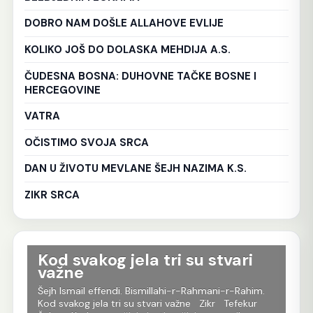
DOBRO NAM DOŠLE ALLAHOVE EVLIJE
KOLIKO JOŠ DO DOLASKA MEHDIJA A.S.
ČUDESNA BOSNA: DUHOVNE TAČKE BOSNE I
HERCEGOVINE
VATRA
OČISTIMO SVOJA SRCA
DAN U ŽIVOTU MEVLANE ŠEJH NAZIMA K.S.
ZIKR SRCA
Kod svakog jela tri su stvari
T
važne
D
Šejh Ismail effendi. Bismillahi-r-Rahmani-r-Rahim.
Šej
Kod svakog jela tri su stvari važne Zikr Tefekur
Oni