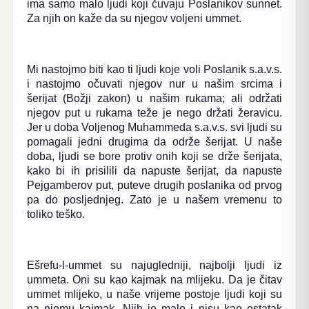
ima samo malo ljudi koji čuvaju Poslanikov sunnet.
Za njih on kaže da su njegov voljeni ummet.
Mi nastojmo biti kao ti ljudi koje voli Poslanik s.a.v.s.
i nastojmo očuvati njegov nur u našim srcima i
šerijat (Božji zakon) u našim rukama; ali održati
njegov put u rukama teže je nego držati žeravicu.
Jer u doba Voljenog Muhammeda s.a.v.s. svi ljudi su
pomagali jedni drugima da održe šerijat. U naše
doba, ljudi se bore protiv onih koji se drže šerijata,
kako bi ih prisilili da napuste šerijat, da napuste
Pejgamberov put, puteve drugih poslanika od prvog
pa do posljednjeg. Zato je u našem vremenu to
toliko teško.
Ešrefu-l-ummet su najugledniji, najbolji ljudi iz
ummeta. Oni su kao kajmak na mlijeku. Da je čitav
ummet mlijeko, u naše vrijeme postoje ljudi koji su
na njemu kajmak. Njih je malo i nisu kao ostatak