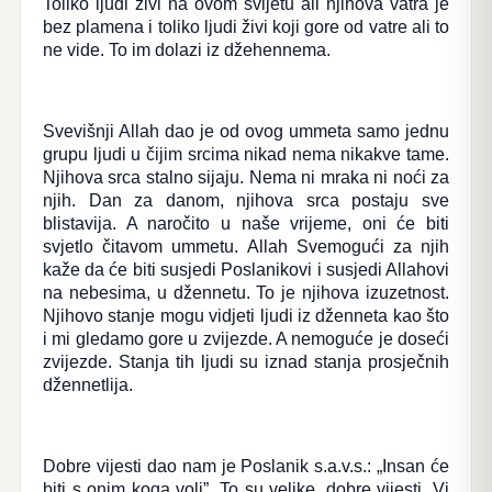
Toliko ljudi živi na ovom svijetu ali njihova vatra je
bez plamena i toliko ljudi živi koji gore od vatre ali to
ne vide. To im dolazi iz džehennema.
Svevišnji Allah dao je od ovog ummeta samo jednu
grupu ljudi u čijim srcima nikad nema nikakve tame.
Njihova srca stalno sijaju. Nema ni mraka ni noći za
njih. Dan za danom, njihova srca postaju sve
blistavija. A naročito u naše vrijeme, oni će biti
svjetlo čitavom ummetu. Allah Svemogući za njih
kaže da će biti susjedi Poslanikovi i susjedi Allahovi
na nebesima, u džennetu. To je njihova izuzetnost.
Njihovo stanje mogu vidjeti ljudi iz dženneta kao što
i mi gledamo gore u zvijezde. A nemoguće je doseći
zvijezde. Stanja tih ljudi su iznad stanja prosječnih
džennetlija.
Dobre vijesti dao nam je Poslanik s.a.v.s.: „Insan će
biti s onim koga voli”. To su velike, dobre vijesti. Vi