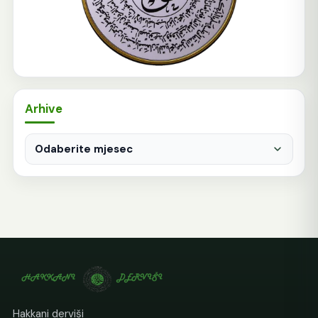
Arhive
Arhive
Hakkani derviši