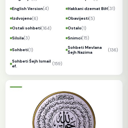
(4)
(31)
English Version
Hakkani dzemat BiH
(6)
(5)
Izdvojeno
Obavijesti
(164)
(1)
Ostali sohbeti
Ostalo
(3)
(15)
Silsila
Snimci
Sohbeti Mevlana
(1)
(136)
Sohbeti
Šejh Nazima
Sohbeti Šejh Ismail
(159)
ef.