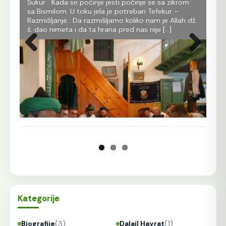
da
Šukur Kada se počinje jesti počinje se sa zikrom
tru
h
sa Bismilom. U toku jela je potreban Tefekur –
dob
Razmišljanje . Da razmišljamo koliko nam je Allah dž.
ime
ora.
š. dao nimeta i da ta hrana pred nas nije […]
koj
[…]
tom
Prethodna
Sljedeća
Kategorije
(3)
(1)
Biografije
Dalail Hayrat