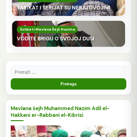
TARIKAT I ŠERIJAT SU NERAZDVOJIVI
Sohbeti Mevlana Šejh Nazima
VODITE BRIGU O SVOJOJ DUŠI
Pretraga:
Mevlana šejh Muhammed Nazim Adil el-
Hakkani er-Rabbani el-Kibrisi