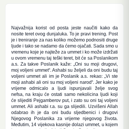
Najvažnija korist od posta jeste naučiti kako da
nosite teret ovog dunjaluka. To je pravi trening. Post
je i treniranje za nas koliko možemo podnositi druge
ljude i tako se nadamo da ćemo ojačati. Sada smo u
vremenu koje je najteže za ummet i ko može izdržati
u ovom vremenu taj teški teret, bit će sa Poslanikom
a.s. Za takve Poslanik kaže: „Oni su moji drugovi,
moj voljeni ummet“. Ashabi su željeli da oni budu taj
voljeni ummet ali im je Poslanik a.s. rekao: „Vi ste
moji ashabi ali oni su moj voljeni narod“. Jer kako je
vrijeme odmicalo a ljudi ispunjavali želje svog
nefsa, na kraju će ostati samo nekolicina ljudi koji
će slijediti Pejgamberov put, i zato su oni taj voljeni
ummet. Ali ashabi r.a. su ga slijedili. Uzvišeni Allah
odabrao ih je da oni budu sljedbenici i drugovi
Njegovog Poslanika za vrijeme njegovog života.
Međutim, 14 vijekova kasnije dolazi ummet, u kojem