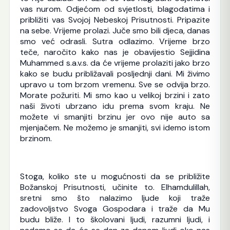
vas nurom. Odjećom od svjetlosti, blagodatima i
približiti vas Svojoj Nebeskoj Prisutnosti. Pripazite
na sebe. Vrijeme prolazi. Juče smo bili djeca, danas
smo već odrasli. Sutra odlazimo. Vrijeme brzo
teče, naročito kako nas je obavijestio Sejjidina
Muhammed s.a.v.s. da će vrijeme prolaziti jako brzo
kako se budu približavali posljednji dani. Mi živimo
upravo u tom brzom vremenu. Sve se odvija brzo.
Morate požuriti. Mi smo kao u velikoj brzini i zato
naši životi ubrzano idu prema svom kraju. Ne
možete vi smanjiti brzinu jer ovo nije auto sa
mjenjačem. Ne možemo je smanjiti, svi idemo istom
brzinom.
Stoga, koliko ste u mogućnosti da se približite
Božanskoj Prisutnosti, učinite to. Elhamdulillah,
sretni smo što nalazimo ljude koji traže
zadovoljstvo Svoga Gospodara i traže da Mu
budu bliže. I to školovani ljudi, razumni ljudi, i