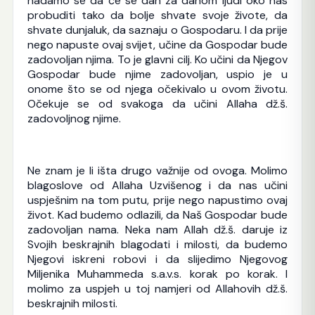
nadamo se da će se dan za danom ljudi oko nas
probuditi tako da bolje shvate svoje živote, da
shvate dunjaluk, da saznaju o Gospodaru. I da prije
nego napuste ovaj svijet, učine da Gospodar bude
zadovoljan njima. To je glavni cilj. Ko učini da Njegov
Gospodar bude njime zadovoljan, uspio je u
onome što se od njega očekivalo u ovom životu.
Očekuje se od svakoga da učini Allaha dž.š.
zadovoljnog njime.
Ne znam je li išta drugo važnije od ovoga. Molimo
blagoslove od Allaha Uzvišenog i da nas učini
uspješnim na tom putu, prije nego napustimo ovaj
život. Kad budemo odlazili, da Naš Gospodar bude
zadovoljan nama. Neka nam Allah dž.š. daruje iz
Svojih beskrajnih blagodati i milosti, da budemo
Njegovi iskreni robovi i da slijedimo Njegovog
Miljenika Muhammeda s.a.v.s. korak po korak. I
molimo za uspjeh u toj namjeri od Allahovih dž.š.
beskrajnih milosti.