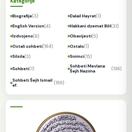
Kategorije
(3)
(1)
Biografije
Dalail Hayrat
(4)
(31)
English Version
Hakkani dzemat BiH
(6)
(5)
Izdvojeno
Obavijesti
(164)
(1)
Ostali sohbeti
Ostalo
(3)
(15)
Silsila
Snimci
Sohbeti Mevlana
(1)
(136)
Sohbeti
Šejh Nazima
Sohbeti Šejh Ismail
(159)
ef.