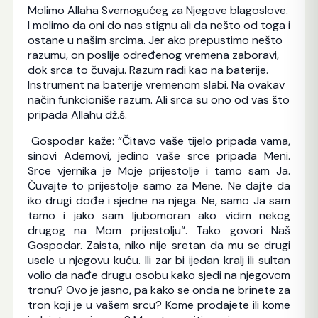
Molimo Allaha Svemogućeg za Njegove blagoslove.
I molimo da oni do nas stignu ali da nešto od toga i
ostane u našim srcima. Jer ako prepustimo nešto
razumu, on poslije određenog vremena zaboravi,
dok srca to čuvaju. Razum radi kao na baterije.
Instrument na baterije vremenom slabi. Na ovakav
način funkcioniše razum. Ali srca su ono od vas što
pripada Allahu dž.š.
Gospodar kaže: “Čitavo vaše tijelo pripada vama,
sinovi Ademovi, jedino vaše srce pripada Meni.
Srce vjernika je Moje prijestolje i tamo sam Ja.
Čuvajte to prijestolje samo za Mene. Ne dajte da
iko drugi dođe i sjedne na njega. Ne, samo Ja sam
tamo i jako sam ljubomoran ako vidim nekog
drugog na Mom prijestolju“. Tako govori Naš
Gospodar. Zaista, niko nije sretan da mu se drugi
usele u njegovu kuću. Ili zar bi ijedan kralj ili sultan
volio da nađe drugu osobu kako sjedi na njegovom
tronu? Ovo je jasno, pa kako se onda ne brinete za
tron koji je u vašem srcu? Kome prodajete ili kome