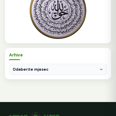
Arhive
Arhive