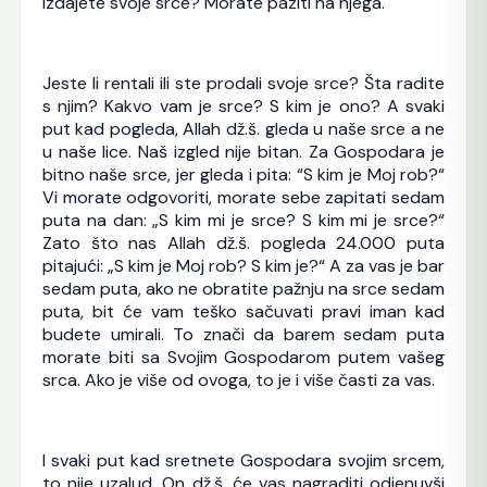
izdajete svoje srce? Morate paziti na njega.
Jeste li rentali ili ste prodali svoje srce? Šta radite
s njim? Kakvo vam je srce? S kim je ono? A svaki
put kad pogleda, Allah dž.š. gleda u naše srce a ne
u naše lice. Naš izgled nije bitan. Za Gospodara je
bitno naše srce, jer gleda i pita: “S kim je Moj rob?“
Vi morate odgovoriti, morate sebe zapitati sedam
puta na dan: „S kim mi je srce? S kim mi je srce?“
Zato što nas Allah dž.š. pogleda 24.000 puta
pitajući: „S kim je Moj rob? S kim je?“ A za vas je bar
sedam puta, ako ne obratite pažnju na srce sedam
puta, bit će vam teško sačuvati pravi iman kad
budete umirali. To znači da barem sedam puta
morate biti sa Svojim Gospodarom putem vašeg
srca. Ako je više od ovoga, to je i više časti za vas.
I svaki put kad sretnete Gospodara svojim srcem,
to nije uzalud. On dž.š. će vas nagraditi odjenuvši