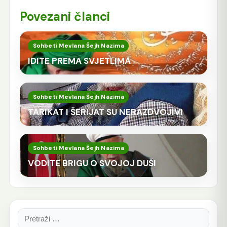
Povezani članci
Sohbeti Mevlana Šejh Nazima
IDITE PREMA SVJETLIMA
Sohbeti Mevlana Šejh Nazima
TARIKAT I ŠERIJAT SU NERAZDVOJIVI
Sohbeti Mevlana Šejh Nazima
VODITE BRIGU O SVOJOJ DUŠI
Pretraga: