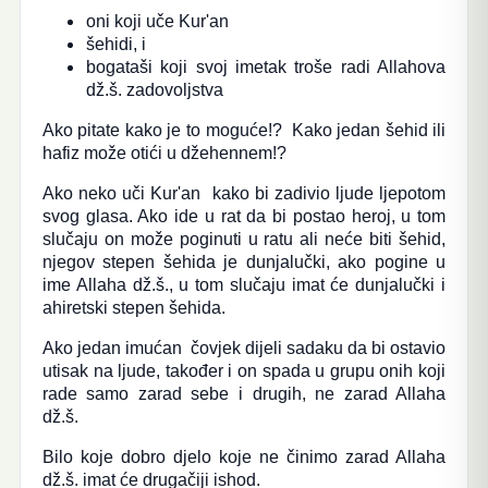
oni koji uče Kur'an
šehidi, i
bogataši koji svoj imetak troše radi Allahova
dž.š. zadovoljstva
Ako pitate kako je to moguće!? Kako jedan šehid ili
hafiz može otići u džehennem!?
Ako neko uči Kur'an kako bi zadivio ljude ljepotom
svog glasa. Ako ide u rat da bi postao heroj,
u tom
slučaju on može poginuti u ratu ali neće biti šehid,
njegov stepen šehida je dunjalučki, ako pogine u
ime Allaha dž.š., u tom slučaju imat će dunjalučki i
ahiretski stepen šehida.
Ako jedan imućan čovjek dijeli sadaku da bi ostavio
utisak na ljude, također i on spada u grupu onih koji
rade samo zarad sebe i drugih, ne zarad Allaha
dž.š.
Bilo koje dobro djelo koje ne činimo zarad Allaha
dž.š. imat će drugačiji ishod.