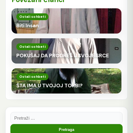
Ostali sohbeti
Biti Insan
Ostali sohbeti
POKUŠAJ DA PRODREŠ U SVOJE SRCE
Ostali sohbeti
ŠTA IMA U TVOJOJ TORBI?
Pretraga: