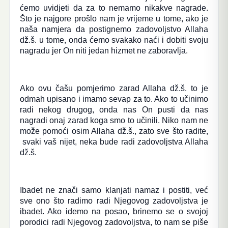
ćemo uvidjeti da za to nemamo nikakve nagrade.
Što je najgore prošlo nam je vrijeme u tome, ako je
naša namjera da postignemo zadovoljstvo Allaha
dž.š. u tome, onda ćemo svakako naći i dobiti svoju
nagradu jer On niti jedan hizmet ne zaboravlja.
Ako ovu čašu pomjerimo zarad Allaha dž.š. to je
odmah upisano i imamo sevap za to. Ako to učinimo
radi nekog drugog, onda nas On pusti da nas
nagradi onaj zarad koga smo to učinili. Niko nam ne
može pomoći osim Allaha dž.š., zato sve što radite,
svaki vaš nijet, neka bude radi zadovoljstva Allaha
dž.š.
Ibadet ne znači samo klanjati namaz i postiti, već
sve ono što radimo radi Njegovog zadovoljstva je
ibadet. Ako idemo na posao, brinemo se o svojoj
porodici radi Njegovog zadovoljstva, to nam se piše