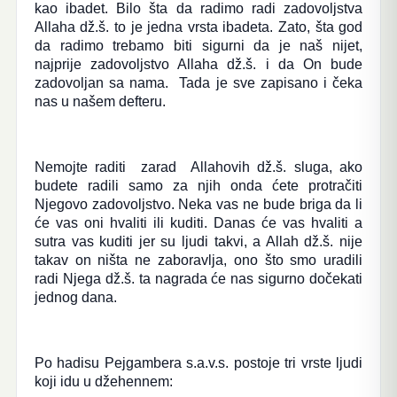
kao ibadet. Bilo šta da radimo radi zadovoljstva
Allaha dž.š. to je jedna vrsta ibadeta. Zato, šta god
da radimo trebamo biti sigurni da je naš nijet,
najprije zadovoljstvo Allaha dž.š. i da On bude
zadovoljan sa nama. Tada je sve zapisano i čeka
nas u našem defteru.
Nemojte raditi zarad Allahovih dž.š. sluga, ako
budete radili samo za njih onda ćete protračiti
Njegovo zadovoljstvo. Neka vas ne bude briga da li
će vas oni hvaliti ili kuditi. Danas će vas hvaliti a
sutra vas kuditi jer su ljudi takvi, a Allah dž.š. nije
takav on ništa ne zaboravlja, ono što smo uradili
radi Njega dž.š. ta nagrada će nas sigurno dočekati
jednog dana.
Po hadisu Pejgambera s.a.v.s. postoje tri vrste ljudi
koji idu u džehennem: