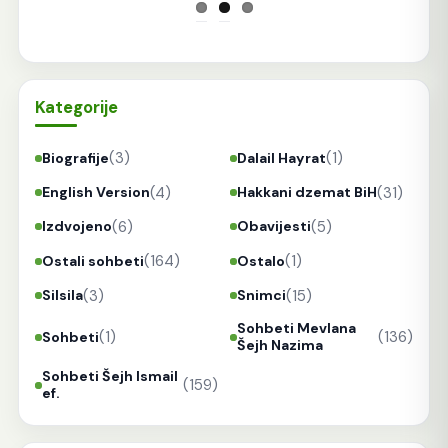
Kategorije
(3)
(1)
Biografije
Dalail Hayrat
(4)
(31)
English Version
Hakkani dzemat BiH
(6)
(5)
Izdvojeno
Obavijesti
(164)
(1)
Ostali sohbeti
Ostalo
(3)
(15)
Silsila
Snimci
Sohbeti Mevlana
(1)
(136)
Sohbeti
Šejh Nazima
Sohbeti Šejh Ismail
(159)
ef.