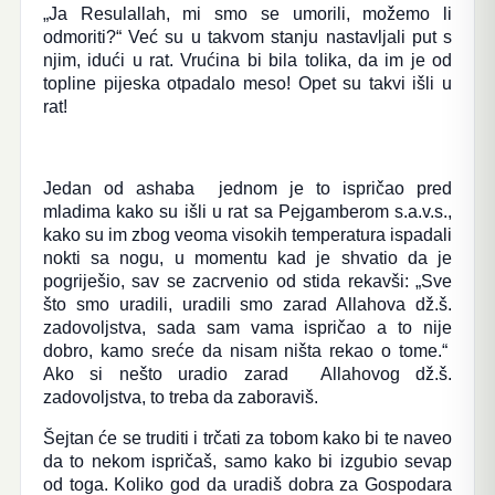
„Ja Resulallah, mi smo se umorili, možemo li
odmoriti?“ Već su u takvom stanju nastavljali put s
njim, idući u rat. Vrućina bi bila tolika, da im je od
topline pijeska otpadalo meso! Opet su takvi išli u
rat!
Jedan od ashaba jednom je to ispričao pred
mladima kako su išli u rat sa Pejgamberom s.a.v.s.,
kako su im zbog veoma visokih temperatura ispadali
nokti sa nogu, u momentu kad je shvatio da je
pogriješio, sav se zacrvenio od stida rekavši: „Sve
što smo uradili, uradili smo zarad Allahova dž.š.
zadovoljstva, sada sam vama ispričao a to nije
dobro, kamo sreće da nisam ništa rekao o tome.“
Ako si nešto uradio zarad Allahovog dž.š.
zadovoljstva, to treba da zaboraviš.
Šejtan će se truditi i trčati za tobom kako bi te naveo
da to nekom ispričaš, samo kako bi izgubio sevap
od toga. Koliko god da uradiš dobra za Gospodara