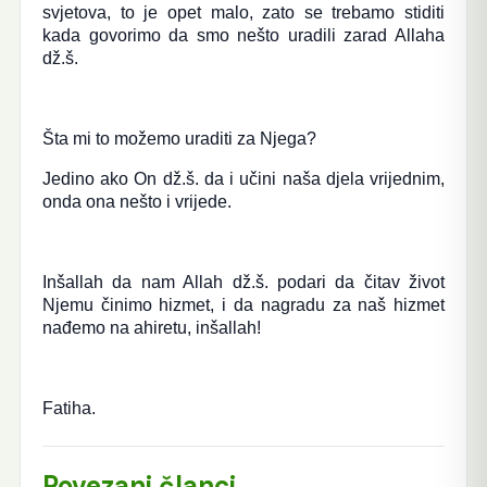
svjetova, to je opet malo, zato se trebamo stiditi
kada govorimo da smo nešto uradili zarad Allaha
dž.š.
Šta mi to možemo uraditi za Njega?
Jedino ako On dž.š. da i učini naša djela vrijednim,
onda ona nešto i vrijede.
Inšallah da nam Allah dž.š. podari da čitav život
Njemu činimo hizmet, i da nagradu za naš hizmet
nađemo na ahiretu, inšallah!
Fatiha.
Povezani članci