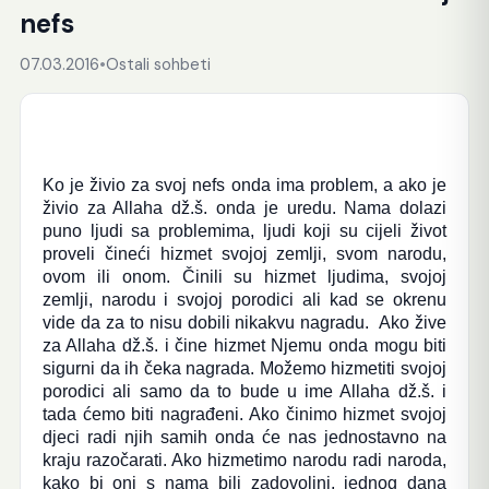
nefs
07.03.2016
•
Ostali sohbeti
Ko je živio za svoj nefs onda ima problem, a ako je
živio za Allaha dž.š. onda je uredu. Nama dolazi
puno ljudi sa problemima, ljudi koji su cijeli život
proveli čineći hizmet svojoj zemlji, svom narodu,
ovom ili onom. Činili su hizmet ljudima, svojoj
zemlji, narodu i svojoj porodici ali kad se okrenu
vide da za to nisu dobili nikakvu nagradu. Ako žive
za Allaha dž.š. i čine hizmet Njemu onda mogu biti
sigurni da ih čeka nagrada. Možemo hizmetiti svojoj
porodici ali samo da to bude u ime Allaha dž.š. i
tada ćemo biti nagrađeni. Ako činimo hizmet svojoj
djeci radi njih samih onda će nas jednostavno na
kraju razočarati. Ako hizmetimo narodu radi naroda,
kako bi oni s nama bili zadovoljni, jednog dana