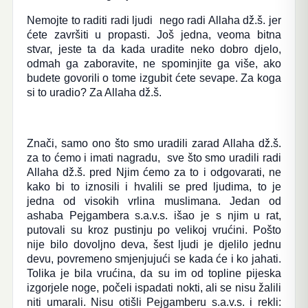
Nemojte to raditi radi ljudi nego radi Allaha dž.š. jer
ćete završiti u propasti. Još jedna, veoma bitna
stvar, jeste ta da kada uradite neko dobro djelo,
odmah ga zaboravite, ne spominjite ga više, ako
budete govorili o tome izgubit ćete sevape. Za koga
si to uradio? Za Allaha dž.š.
Znači, samo ono što smo uradili zarad Allaha dž.š.
za to ćemo i imati nagradu, sve što smo uradili radi
Allaha dž.š. pred Njim ćemo za to i odgovarati, ne
kako bi to iznosili i hvalili se pred ljudima, to je
jedna od visokih vrlina muslimana. Jedan od
ashaba Pejgambera s.a.v.s. išao je s njim u rat,
putovali su kroz pustinju po velikoj vrućini. Pošto
nije bilo dovoljno deva, šest ljudi je djelilo jednu
devu, povremeno smjenjujući se kada će i ko jahati.
Tolika je bila vrućina, da su im od topline pijeska
izgorjele noge, počeli ispadati nokti, ali se nisu žalili
niti umarali. Nisu otišli Pejgamberu s.a.v.s. i rekli: