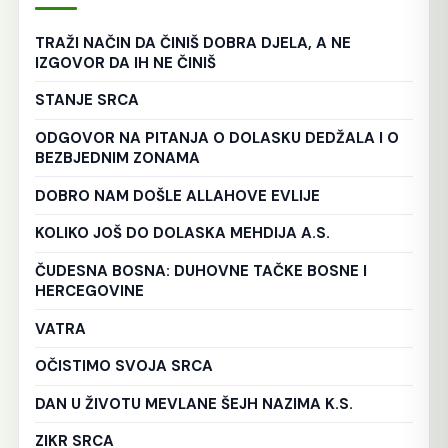
TRAŽI NAČIN DA ČINIŠ DOBRA DJELA, A NE
IZGOVOR DA IH NE ČINIŠ
STANJE SRCA
ODGOVOR NA PITANJA O DOLASKU DEDŽALA I O
BEZBJEDNIM ZONAMA
DOBRO NAM DOŠLE ALLAHOVE EVLIJE
KOLIKO JOŠ DO DOLASKA MEHDIJA A.S.
ČUDESNA BOSNA: DUHOVNE TAČKE BOSNE I
HERCEGOVINE
VATRA
OČISTIMO SVOJA SRCA
DAN U ŽIVOTU MEVLANE ŠEJH NAZIMA K.S.
ZIKR SRCA