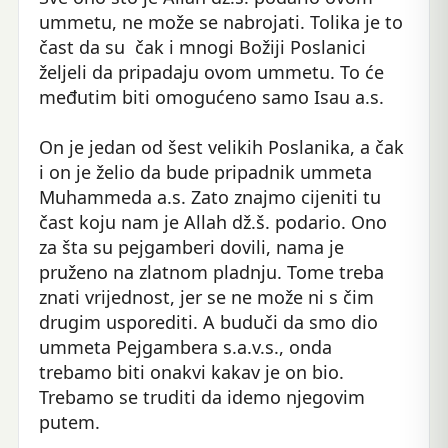
ummetu, ne može se nabrojati. Tolika je to
čast da su čak i mnogi Božiji Poslanici
željeli da pripadaju ovom ummetu. To će
međutim biti omogućeno samo Isau a.s.
On je jedan od šest velikih Poslanika, a čak
i on je želio da bude pripadnik ummeta
Muhammeda a.s. Zato znajmo cijeniti tu
čast koju nam je Allah dž.š. podario. Ono
za šta su pejgamberi dovili, nama je
pruženo na zlatnom pladnju. Tome treba
znati vrijednost, jer se ne može ni s čim
drugim usporediti. A buduči da smo dio
ummeta Pejgambera s.a.v.s., onda
trebamo biti onakvi kakav je on bio.
Trebamo se truditi da idemo njegovim
putem.