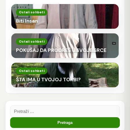
Ostali sohbeti
Biti Insan
Ostali sohbeti
POKUŠAJ DA PRODREŠ U SVOJE SRCE
Ostali sohbeti
ŠTA IMA U TVOJOJ TORBI?
Pretraga: