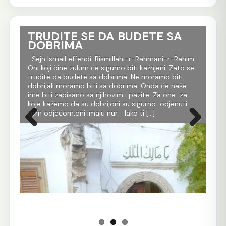
TRUDITE SE DA BUDETE SA
Ko
DOBRIMA
tr
Al
im.
Šejh Ismail effendi. Bismillahi-r-Rahmani-r-Rahim.
r
Oni koji čine zulum će sigurno biti kažnjeni. Zato se
Še
m
trudite da budete sa dobrima. Ne moramo biti
Rah
dobri,ali moramo biti sa dobrima. Onda će naše
je 
 dž.
ime biti zapisano sa njihovim i pazite. Za one za
evl
koje kažemo da su dobri,oni su sigurno odjenuti
All
tom odjećom,oni imaju nur. Iako ti […]
Ko 
Prethodna
Sljedeća