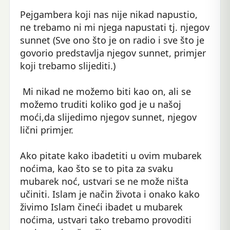
Pejgambera koji nas nije nikad napustio,
ne trebamo ni mi njega napustati tj. njegov
sunnet (Sve ono što je on radio i sve što je
govorio predstavlja njegov sunnet, primjer
koji trebamo slijediti.)
Mi nikad ne možemo biti kao on, ali se
možemo truditi koliko god je u našoj
moći,da slijedimo njegov sunnet, njegov
lični primjer.
Ako pitate kako ibadetiti u ovim mubarek
noćima, kao što se to pita za svaku
mubarek noć, ustvari se ne može ništa
učiniti. Islam je način života i onako kako
živimo Islam čineći ibadet u mubarek
noćima, ustvari tako trebamo provoditi