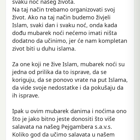
svaku noć našeg života.
Na taj način trebamo organizovati svoj
život. Ako na taj način budemo živjeli
Islam, svaki dan i svaku noć, onda kada
dođu mubarek noći nećemo imati ništa
dodatno da učinimo, jer će nam kompletan
zivot biti u duhu islama.
Za one koji ne žive Islam, mubarek noći su
jedna od prilika da to isprave, da se
koriguju, da se ponovo vrate na put Islama,
da vide svoje nedostatke i da pokušaju da
ih isprave.
Ipak u ovim mubarek danima i noćima ono
što je jako bitno jeste donositi što više
salavata na našeg Pejgambera s.a.v.s.
Koliko god da učimo salavata u našem