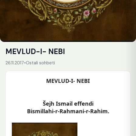
MEVLUD-I- NEBI
26.11.2017
•
Ostali sohbeti
MEVLUD-I- NEBI
Šejh Ismail effendi
Bismillahi-r-Rahmani-r-Rahim.