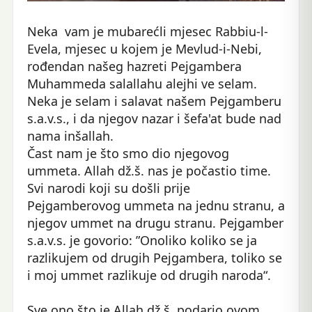
Neka vam je mubarećli mjesec Rabbiu-l-
Evela, mjesec u kojem je Mevlud-i-Nebi,
rođendan našeg hazreti Pejgambera
Muhammeda salallahu alejhi ve selam.
Neka je selam i salavat našem Pejgamberu
s.a.v.s., i da njegov nazar i šefa'at bude nad
nama inšallah.
Čast nam je što smo dio njegovog
ummeta. Allah dž.š. nas je počastio time.
Svi narodi koji su došli prije
Pejgamberovog ummeta na jednu stranu, a
njegov ummet na drugu stranu. Pejgamber
s.a.v.s. je govorio: ”Onoliko koliko se ja
razlikujem od drugih Pejgambera, toliko se
i moj ummet razlikuje od drugih naroda“.
Sve ono što je Allah dž.š. podario ovom