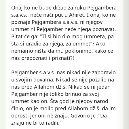
Onaj ko ne bude držao za ruku Pejgambera
s.a.v.s., neće naći put u Ahiret. I onaj ko ne
poznaje Pejgambera s.a.v.s. ni njegov
ummet ni Pejgamber neće njega poznavat.
Pitat će ga: ”Ti si bio dio mog ummeta, pa
šta si uradio za njega, za ummet“? Ako
nemamo ništa da mu poklonimo, kako će
nas prepoznati i priznati?!
Pejgamber s.a.v.s. nas nikad nije zaboravio
u svojim dovama. Nikad se nije požalio na
nas pred Allahom dž.š. Nikad se ni jedan
Pejgamber nije toliko brinuo za svoj
ummet kao on. Šta god je njegov narod
činio, on je molio pred Allahom dž.š. da im
oprosti jer oni ne znaju. Govorio je :“Da
znaju ne bi to radili.“