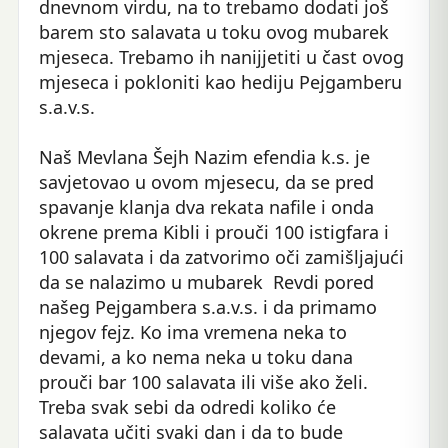
dnevnom virdu, na to trebamo dodati još
barem sto salavata u toku ovog mubarek
mjeseca. Trebamo ih nanijjetiti u čast ovog
mjeseca i pokloniti kao hediju Pejgamberu
s.a.v.s.
Naš Mevlana Šejh Nazim efendia k.s. je
savjetovao u ovom mjesecu, da se pred
spavanje klanja dva rekata nafile i onda
okrene prema Kibli i prouči 100 istigfara i
100 salavata i da zatvorimo oči zamišljajući
da se nalazimo u mubarek Revdi pored
našeg Pejgambera s.a.v.s. i da primamo
njegov fejz. Ko ima vremena neka to
devami, a ko nema neka u toku dana
prouči bar 100 salavata ili više ako želi.
Treba svak sebi da odredi koliko će
salavata učiti svaki dan i da to bude