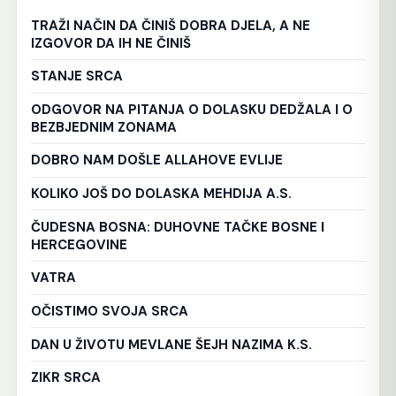
TRAŽI NAČIN DA ČINIŠ DOBRA DJELA, A NE
IZGOVOR DA IH NE ČINIŠ
STANJE SRCA
ODGOVOR NA PITANJA O DOLASKU DEDŽALA I O
BEZBJEDNIM ZONAMA
DOBRO NAM DOŠLE ALLAHOVE EVLIJE
KOLIKO JOŠ DO DOLASKA MEHDIJA A.S.
ČUDESNA BOSNA: DUHOVNE TAČKE BOSNE I
HERCEGOVINE
VATRA
OČISTIMO SVOJA SRCA
DAN U ŽIVOTU MEVLANE ŠEJH NAZIMA K.S.
ZIKR SRCA