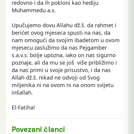
redovno i da ih pokloni kao hediju
Muhammedu a.s.
Upučujemo dovu Allahu dž.š. da rahmet i
berićet ovog mjeseca spusti na nas, da
nam omogući da svojim ibadetom u ovom
mjesecu zaslužimo da nas Pejgamber
s.a.v.s. bolje upozna, iako on nas sigurno
poznaje, ali da mu se još više približimo i
da nas primi u svoje prisustvo, i da nas
Allah dž.š. nikad ne odvoji od Svog
miljenika ni na ovom ni na onom svijetu
inšallah.
El-Fatiha!
Povezani članci