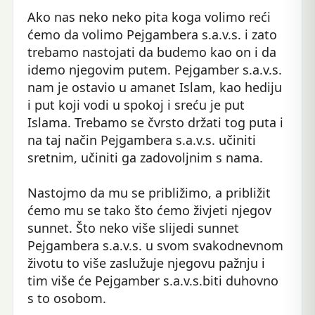
Ako nas neko neko pita koga volimo reći
ćemo da volimo Pejgambera s.a.v.s. i zato
trebamo nastojati da budemo kao on i da
idemo njegovim putem. Pejgamber s.a.v.s.
nam je ostavio u amanet Islam, kao hediju
i put koji vodi u spokoj i sreću je put
Islama. Trebamo se čvrsto držati tog puta i
na taj način Pejgambera s.a.v.s. učiniti
sretnim, učiniti ga zadovoljnim s nama.
Nastojmo da mu se približimo, a približit
ćemo mu se tako što ćemo živjeti njegov
sunnet. Što neko više slijedi sunnet
Pejgambera s.a.v.s. u svom svakodnevnom
životu to više zaslužuje njegovu pažnju i
tim više će Pejgamber s.a.v.s.biti duhovno
s to osobom.