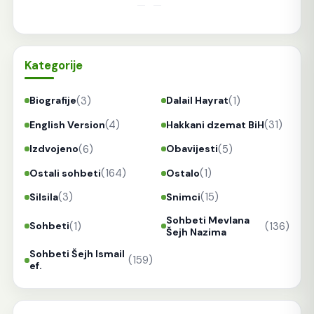
Kategorije
(3)
(1)
Biografije
Dalail Hayrat
(4)
(31)
English Version
Hakkani dzemat BiH
(6)
(5)
Izdvojeno
Obavijesti
(164)
(1)
Ostali sohbeti
Ostalo
(3)
(15)
Silsila
Snimci
Sohbeti Mevlana
(1)
(136)
Sohbeti
Šejh Nazima
Sohbeti Šejh Ismail
(159)
ef.