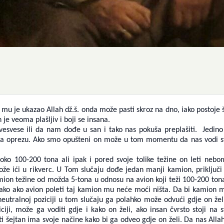
 mu je ukazao Allah dž.š. onda može pasti skroz na dno, iako postoje 
 je veoma plašljiv i boji se insana.
vesvese ili da nam dođe u san i tako nas pokuša preplašiti. Jedin
na oprezu. Ako smo opušteni on može u tom momentu da nas vodi s
oko 100-200 tona ali ipak i pored svoje tolike težine on leti neb
že ići u rikverc. U Tom slučaju dođe jedan manji kamion, priključi
mion težine od možda 5-tona u odnosu na avion koji teži 100-200 ton
tako ako avion poleti taj kamion mu neće moći ništa. Da bi kamion
neutralnoj poziciji u tom slučaju ga polahko može odvući gdje on želi
ciji, može ga voditi gdje i kako on želi, ako insan čvrsto stoji na 
 šejtan ima svoje načine kako bi ga odveo gdje on želi. Da nas Allah