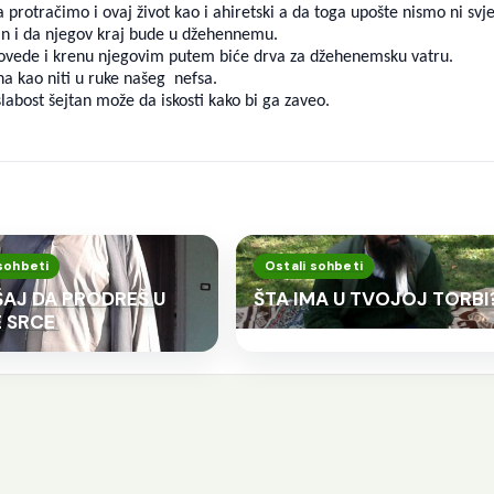
 protračimo i ovaj život kao i ahiretski a da toga upošte nismo ni svje
tan i da njegov kraj bude u džehennemu.
 povede i krenu njegovim putem biće drva za džehenemsku vatru.
ana kao niti u ruke našeg nefsa.
labost šejtan može da iskosti kako bi ga zaveo.
sohbeti
Ostali sohbeti
AJ DA PRODREŠ U
ŠTA IMA U TVOJOJ TORBI
 SRCE