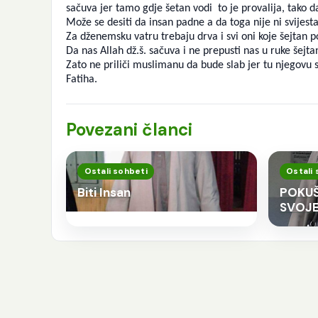
sačuva jer tamo gdje šetan vodi to je provalija, tako da
Može se desiti da insan padne a da toga nije ni svijes
Za dženemsku vatru trebaju drva i svi oni koje šejtan
Da nas Allah dž.š. sačuva i ne prepusti nas u ruke šejt
Zato ne priliči muslimanu da bude slab jer tu njegovu s
Fatiha.
Povezani članci
Ostali sohbeti
Ostali 
Biti Insan
POKUŠ
SVOJE