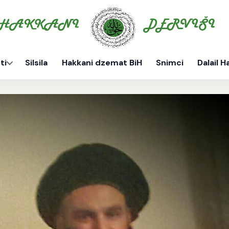
ti
Silsila
Hakkani dzemat BiH
Snimci
Dalail H