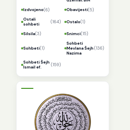
dzemat BiH
(6)
(5)
Izdvojeno
Obavijesti
Ostali
(164)
(1)
Ostalo
sohbeti
(3)
(15)
Silsila
Snimci
Sohbeti
(1)
(136)
Sohbeti
Mevlana Šejh
Nazima
Sohbeti Šejh
(159)
Ismail ef.