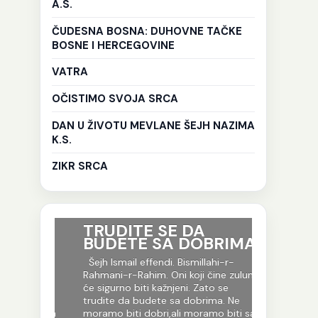
A.S.
ČUDESNA BOSNA: DUHOVNE TAČKE
BOSNE I HERCEGOVINE
VATRA
OČISTIMO SVOJA SRCA
DAN U ŽIVOTU MEVLANE ŠEJH NAZIMA
K.S.
ZIKR SRCA
ri su
TRUDITE SE DA
Ko god 
BUDETE SA DOBRIMA
put tr
je to i
-r-
Šejh Ismail effendi. Bismillahi-r-
evlija.
og jela
Rahmani-r-Rahim. Oni koji čine zulum
fekur
će sigurno biti kažnjeni. Zato se
Šejh Isma
 počinje
trudite da budete sa dobrima. Ne
Rahmani-r-R
toku jela
moramo biti dobri,ali moramo biti sa
Allahov put 