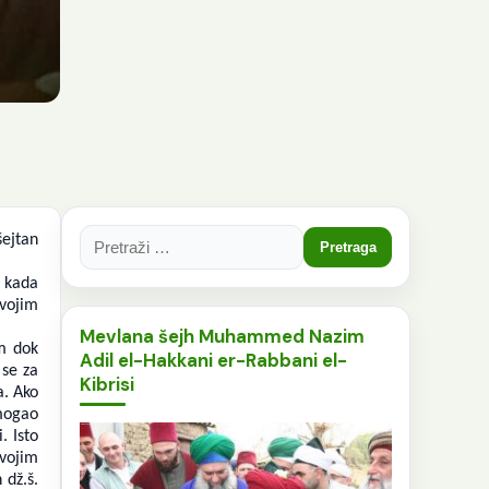
Pretraga:
šejtan
o kada
vojim
Mevlana šejh Muhammed Nazim
om dok
Adil el-Hakkani er-Rabbani el-
 se za
Kibrisi
a. Ako
 mogao
. Isto
svojim
 dž.š.