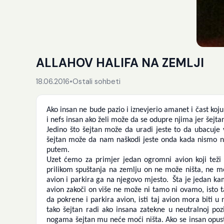
ALLAHOV HALIFA NA ZEMLJI
18.06.2016
•
Ostali sohbeti
Ako insan ne bude pazio i iznevjerio amanet i čast koju
i nefs insan ako želi može da se odupre njima jer šejtan
Jedino što šejtan može da uradi jeste to da ubacuje 
šejtan može da nam naškodi jeste onda kada nismo 
putem.
Uzet ćemo za primjer jedan ogromni avion koji teži 
prilikom spuštanja na zemlju on ne može ništa, ne mo
avion i parkira ga na njegovo mjesto. Šta je jedan ka
avion zakoči on više ne može ni tamo ni ovamo, isto 
da pokrene i parkira avion, isti taj avion mora biti u 
tako šejtan radi ako insana zatekne u neutralnoj pozi
nogama šejtan mu neće moći ništa. Ako se insan opusti