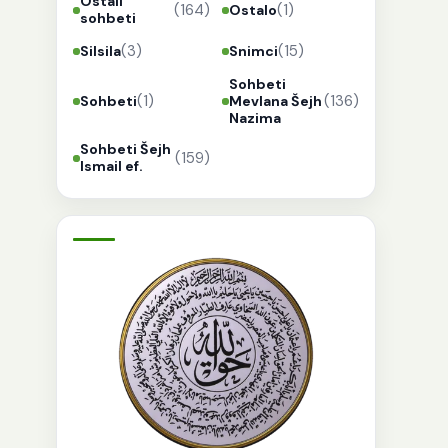
Ostali
(164)
(1)
Ostalo
sohbeti
(3)
(15)
Silsila
Snimci
Sohbeti
(1)
(136)
Sohbeti
Mevlana Šejh
Nazima
Sohbeti Šejh
(159)
Ismail ef.