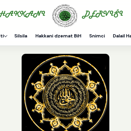
ti
Silsila
Hakkani dzemat BiH
Snimci
Dalail H