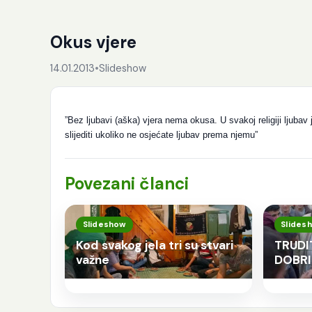
Okus vjere
14.01.2013
•
Slideshow
”Bez ljubavi (aška) vjera nema okusa. U svakoj religiji ljubav
slijediti ukoliko ne osjećate ljubav prema njemu”
Povezani članci
Slideshow
Slides
Kod svakog jela tri su stvari
TRUDI
važne
DOBR