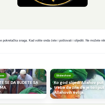
 je pokretačka snaga. Kad volite onda ćete i poštovati i slijediti. Ne možete ni
how
Slideshow
TE SE DA BUDETE SA
Ko god slijedi Allahov put
IMA
treba da zna da je to i put
Allahovih evlija.