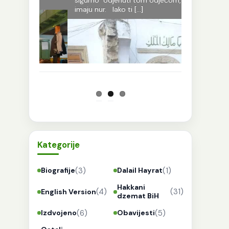
sigurno odjenuti tom odjećom,oni
Njegovog du
imaju nur. Iako ti […]
ode na vrata
i […]
Kategorije
(3)
(1)
Biografije
Dalail Hayrat
Hakkani
(4)
(31)
English Version
dzemat BiH
(6)
(5)
Izdvojeno
Obavijesti